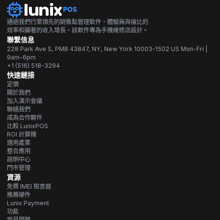
通過我們行業領先的銷售點管理軟件，體驗無與倫比的
效率和顯著的收入增長，該軟件專為手機維修店設計。
聯繫信息
228 Park Ave S, PMB 43847, NY, New York 10003-1502 US Mon-Fri |
9am-6pm
+1 (516) 518-3294
快速鏈接
定價
關於我們
加入演示會議
聯絡我們
成為合作夥伴
比較 LunixPOS
ROI 計算機
適用產業
整合應用
說明中心
門市管理
資源
免費 IMEI 檢查器
推薦硬件
Lunix Payment
功能
常見問題