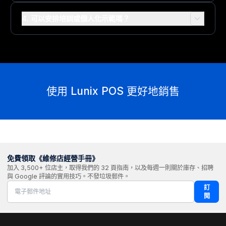
4. 可以安排培訓或個人化示範嗎？
使用 Lunix POS 更好地銷售
免費領取《維修店經營手冊》
加入 3,500+ 位店主，取得我們的 32 頁指南，以及每週一則關於庫存、招聘
與 Google 評論的實用技巧。不發垃圾郵件。
訂
閱