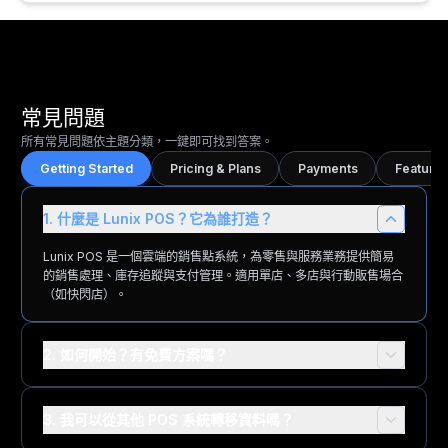
常見問題
所有常見問題依主題分類，一鍵即可找到答案。
Getting Started
Pricing & Plans
Payments
Features
1. 什麼是 Lunix POS？它為誰打造？
Lunix POS 是一個雲端的銷售點系統，為零售與服務業務提供簡易
的銷售處理、庫存追蹤與支付管理。適用單店、多店與行動販售場合
（如快閃店）。
2. 如何開始？有免費方案嗎？
3. 我可以從其他 POS 系統轉移資料嗎？