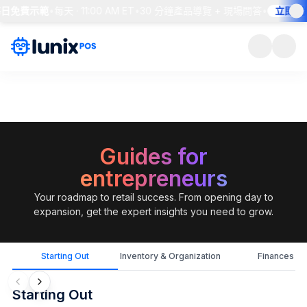
每日免費示範
•
每天 · 11:00 AM ET
•
30 分鐘產品導覽 + 現場問答
•
立即預約
Guides for
entrepreneurs
Your roadmap to retail success. From opening day to
expansion, get the expert insights you need to grow.
Starting Out
Inventory & Organization
Finances
Starting Out