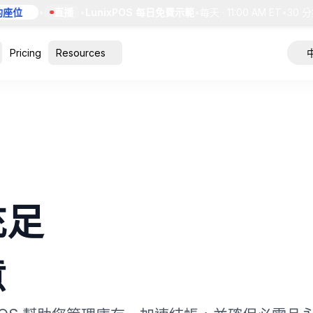
位
•
直播
•
LunixPOS 每日免費示範
•
每天 · 11:00 AM ET
•
30 分鐘
Pricing
Resources
充足
意