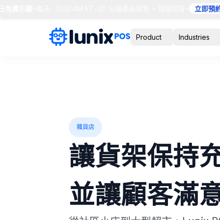
免費示範
•
每天 · 11:00 AM ET
•
30 分鐘產品導覽 + 現場問答
•
立即預約座
Product
Industries
雜貨店
讓貨架保持
並讓顧客滿