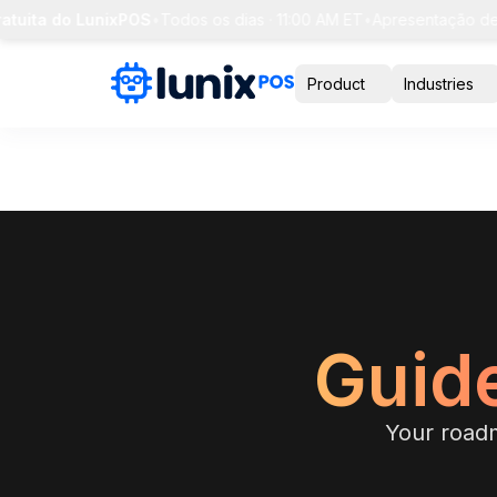
ta do LunixPOS
•
Todos os dias · 11:00 AM ET
•
Apresentação de 30 m
Product
Industries
Guide
Your roadm