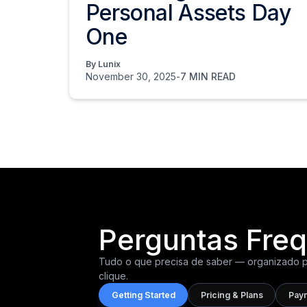
Personal Assets Day
One
By Lunix
November 30, 2025
-
7 MIN READ
Perguntas Fre
Tudo o que precisa de saber — organizado p
clique.
Getting Started
Pricing & Plans
Pay