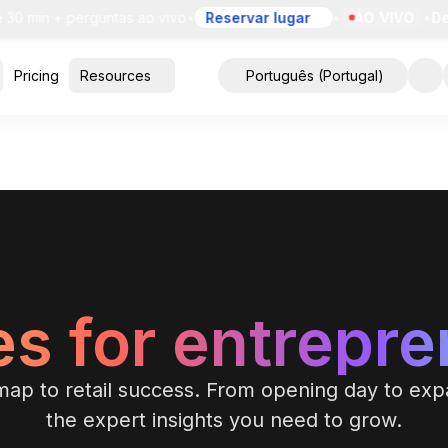
in + perguntas ao vivo
•
Reservar lugar
•
AO VIVO
•
Demo d
Pricing
Resources
Português (Portugal)
s for entrepr
ap to retail success. From opening day to exp
the expert insights you need to grow.