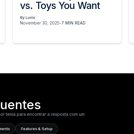
vs. Toys You Want
By Lunix
November 30, 2025
-
7 MIN READ
quentes
or tema para encontrar a resposta com um
ments
Features & Setup