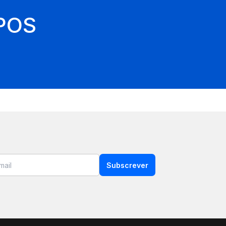
 POS
Subscrever