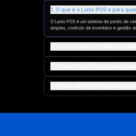
1. O que é o Lunix POS e para qu
O Lunix POS é um sistema de ponto de ve
simples, controlo de inventário e gestão 
2. Como começar? Existe um plan
3. Posso transferir os meus dado
4. Posso obter formação ou uma