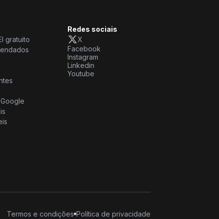
Redes sociais
I gratuito
X
Facebook
mendados
Instagram
Linkedin
Youtube
ntes
o Google
is
eis
Termos e condições
Política de privacidade