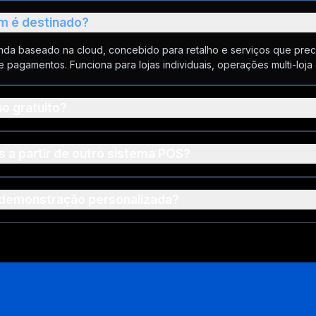
em é destinado?
nda baseado na cloud, concebido para retalho e serviços que pr
de pagamentos. Funciona para lojas individuais, operações multi-loj
o gratuito?
s a partir de outro sistema POS?
 demonstração personalizada?