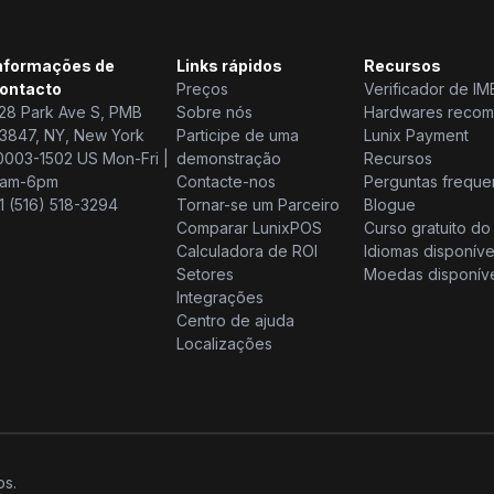
nformações de
Links rápidos
Recursos
ontacto
Preços
Verificador de IME
28 Park Ave S, PMB
Sobre nós
Hardwares reco
3847, NY, New York
Participe de uma
Lunix Payment
0003-1502 US Mon-Fri |
demonstração
Recursos
am-6pm
Contacte-nos
Perguntas freque
1 (516) 518-3294
Tornar-se um Parceiro
Blogue
Comparar LunixPOS
Curso gratuito d
Calculadora de ROI
Idiomas disponíve
Setores
Moedas disponív
Integrações
Centro de ajuda
Localizações
os.