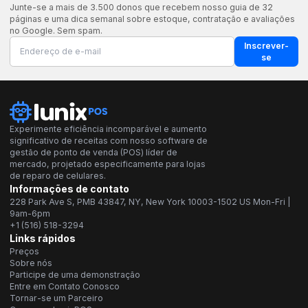
Junte-se a mais de 3.500 donos que recebem nosso guia de 32
páginas e uma dica semanal sobre estoque, contratação e avaliações
no Google. Sem spam.
Inscrever-
se
Experimente eficiência incomparável e aumento
significativo de receitas com nosso software de
gestão de ponto de venda (POS) líder de
mercado, projetado especificamente para lojas
de reparo de celulares.
Informações de contato
228 Park Ave S, PMB 43847, NY, New York 10003-1502 US Mon-Fri |
9am-6pm
+1 (516) 518-3294
Links rápidos
Preços
Sobre nós
Participe de uma demonstração
Entre em Contato Conosco
Tornar-se um Parceiro