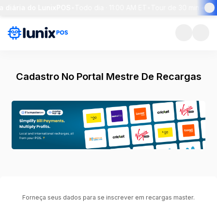
a diária do LunixPOS
•
Todo dia · 11:00 AM ET
•
Tour de 30 min + per
Cadastro No Portal Mestre De Recargas
Forneça seus dados para se inscrever em recargas master.