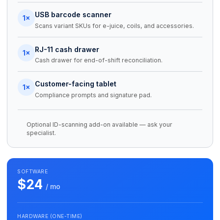
USB barcode scanner
1×
Scans variant SKUs for e-juice, coils, and accessories.
RJ-11 cash drawer
1×
Cash drawer for end-of-shift reconciliation.
Customer-facing tablet
1×
Compliance prompts and signature pad.
Optional ID-scanning add-on available — ask your
specialist.
SOFTWARE
$24
/ mo
HARDWARE (ONE-TIME)