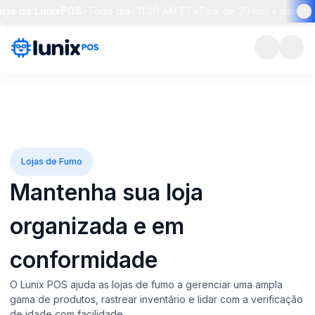
 do LunixPOS
•
Todo dia · 11:00 AM ET
•
Tour de 30 min + perguntas a
Lojas de Fumo
Mantenha sua loja
organizada
e em
conformidade
O Lunix POS ajuda as lojas de fumo a gerenciar uma ampla
gama de produtos, rastrear inventário e lidar com a verificação
de idade com facilidade.