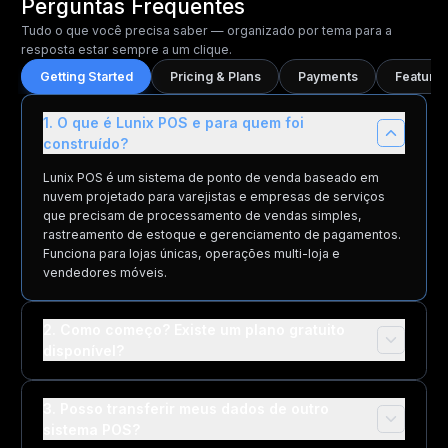
Perguntas Frequentes
Tudo o que você precisa saber — organizado por tema para a
resposta estar sempre a um clique.
Getting Started
Pricing & Plans
Payments
Features
1. O que é Lunix POS e para quem foi
construído?
Lunix POS é um sistema de ponto de venda baseado em
nuvem projetado para varejistas e empresas de serviços
que precisam de processamento de vendas simples,
rastreamento de estoque e gerenciamento de pagamentos.
Funciona para lojas únicas, operações multi-loja e
vendedores móveis.
2. Como começo? Existe um plano gratuito
disponível?
3. Posso transferir meus dados de outro
sistema POS?