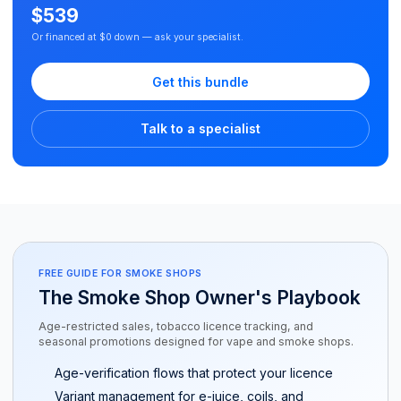
$539
Or financed at $0 down — ask your specialist.
Get this bundle
Talk to a specialist
FREE GUIDE FOR SMOKE SHOPS
The Smoke Shop Owner's Playbook
Age-restricted sales, tobacco licence tracking, and
seasonal promotions designed for vape and smoke shops.
Age-verification flows that protect your licence
Variant management for e-juice, coils, and