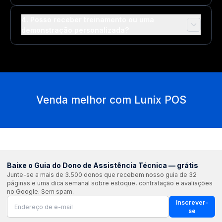
4. Posso receber treinamento ou uma
demonstração personalizada?
Venda melhor com Lunix POS
Baixe o Guia do Dono de Assistência Técnica — grátis
Junte-se a mais de 3.500 donos que recebem nosso guia de 32
páginas e uma dica semanal sobre estoque, contratação e avaliações
no Google. Sem spam.
Inscrever-
se