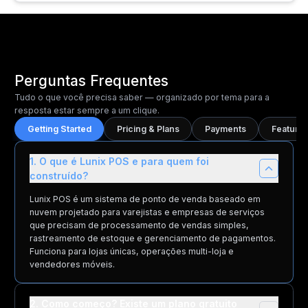
Perguntas Frequentes
Tudo o que você precisa saber — organizado por tema para a
resposta estar sempre a um clique.
Getting Started
Pricing & Plans
Payments
Features
1. O que é Lunix POS e para quem foi
construído?
Lunix POS é um sistema de ponto de venda baseado em
nuvem projetado para varejistas e empresas de serviços
que precisam de processamento de vendas simples,
rastreamento de estoque e gerenciamento de pagamentos.
Funciona para lojas únicas, operações multi-loja e
vendedores móveis.
2. Como começo? Existe um plano gratuito