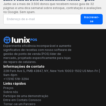
Junte-se a mais de 3.500 donos que recebem nosso guia de 32
páginas e uma dica semanal sobre estoque, contratação e avaliações
no Google. Sem spam.
Inscrever-
se
Experimente eficiência incomparável e aumento
significativo de receitas com nosso software de
gestão de ponto de venda (POS) líder de
mercado, projetado especificamente para lojas
de reparo de celulares.
Informações de contato
228 Park Ave S, PMB 43847, NY, New York 10003-1502 US Mon-Fri |
9am-6pm
+1 (516) 518-3294
Links rápidos
Preços
Sobre nós
Participe de uma demonstração
Entre em Contato Conosco
Tornar-se um Parceiro