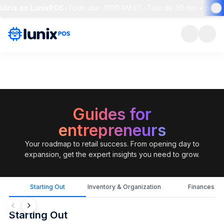
ria do LunixPOS
•
Todo dia · 11:00 AM ET
•
Tour de 30 min + pergunt
Guides for
entrepreneurs
Your roadmap to retail success. From opening day to
expansion, get the expert insights you need to grow.
Starting Out
Inventory & Organization
Finances
Starting Out