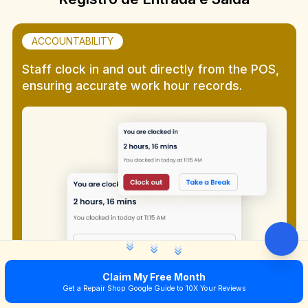
ACCOUNTABILITY
Staff clock in and out directly from the POS,
ensuring accurate work hour records.
Claim My Free Month
Get a Repair Shop Google Guide to 10X Your Reviews