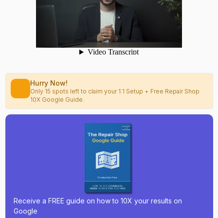
Hurry Now!
Only 15 spots left to claim your 1:1 Setup + Free Repair Shop
10X Google Guide.
Receive a FREE guide on how to 10X your results on
Google