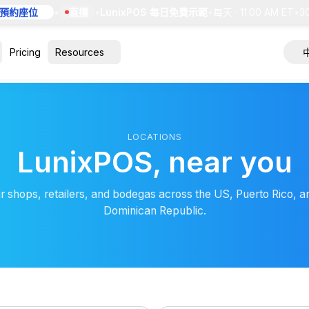
預約座位
•
直播
•
LunixPOS 每日免費示範
•
每天 · 11:00 AM ET
•
30
Pricing
Resources
LOCATIONS
LunixPOS, near you
r shops, retailers, and bodegas across the US, Puerto Rico, a
Dominican Republic.