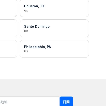
Houston, TX
US
Santo Domingo
DR
Philadelphia, PA
US
訂閱