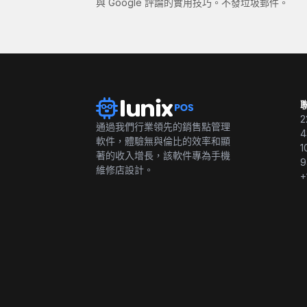
與 Google 評論的實用技巧。不發垃圾郵件。
2
通過我們行業領先的銷售點管理
4
軟件，體驗無與倫比的效率和顯
1
著的收入增長，該軟件專為手機
9
維修店設計。
+