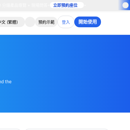
 分鐘產品導覽 + 現場問答
•
立即預約座位
•
開始使用
中文 (繁體)
預約示範
登入
nd the