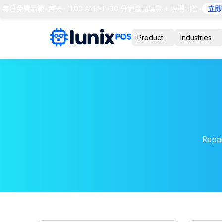
S 每日免費示範
•
每天 · 11:00 AM ET
•
30 分鐘產品導覽 + 現場問答
•
立即
Product
Industries
Repai