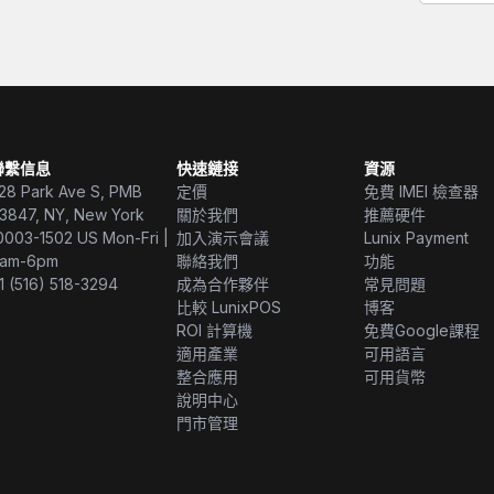
聯繫信息
快速鏈接
資源
28 Park Ave S, PMB
定價
免費 IMEI 檢查器
3847, NY, New York
關於我們
推薦硬件
0003-1502 US Mon-Fri |
加入演示會議
Lunix Payment
am-6pm
聯絡我們
功能
1 (516) 518-3294
成為合作夥伴
常見問題
比較 LunixPOS
博客
ROI 計算機
免費Google課程
適用產業
可用語言
整合應用
可用貨幣
說明中心
門市管理