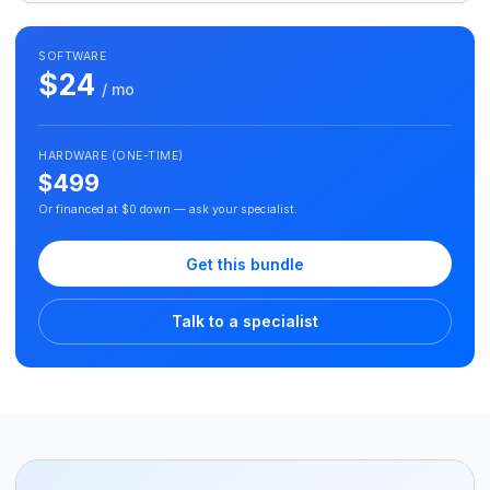
SOFTWARE
$24
/ mo
HARDWARE (ONE-TIME)
$499
Or financed at $0 down — ask your specialist.
Get this bundle
Talk to a specialist