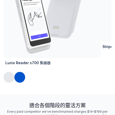
Strip
Lunix Reader s700 集線器
適合各個階段的靈活方案
Every paid competitor we've benchmarked charges $14–$199 per