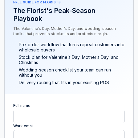
FREE GUIDE FOR FLORISTS
The Florist's Peak-Season
Playbook
The Valentine’s Day, Mother’s Day, and wedding-season
toolkit that prevents stockouts and protects margin.
Pre-order workflow that turns repeat customers into
wholesale buyers
Stock plan for Valentine’s Day, Mother’s Day, and
Christmas
Wedding-season checklist your team can run
without you
Delivery routing that fits in your existing POS
Full name
Work email