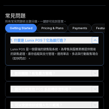
常見問題
所有常見問題依主題分類，一鍵即可找到答案。
Getting Started
Pricing & Plans
Payments
Features
1. 什麼是 Lunix POS？它為誰打造？
Lunix POS 是一個雲端的銷售點系統，為零售與服務業務提供簡易
的銷售處理、庫存追蹤與支付管理。適用單店、多店與行動販售場合
（如快閃店）。
2. 如何開始？有免費方案嗎？
3. 我可以從其他 POS 系統轉移資料嗎？
4. 可以安排培訓或個人化示範嗎？