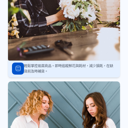
輕鬆掌控易腐商品。即時追蹤鮮花與耗材，減少損耗，在缺
貨前及時補貨。