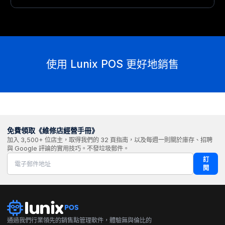
使用 Lunix POS 更好地銷售
免費領取《維修店經營手冊》
加入 3,500+ 位店主，取得我們的 32 頁指南，以及每週一則關於庫存、招聘
與 Google 評論的實用技巧。不發垃圾郵件。
訂
閱
通過我們行業領先的銷售點管理軟件，體驗無與倫比的