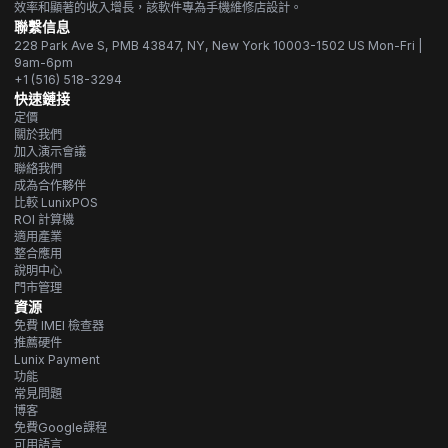
效率和顯著的收入增長，該軟件專為手機維修店設計。
聯繫信息
228 Park Ave S, PMB 43847, NY, New York 10003-1502 US Mon-Fri |
9am-6pm
+1 (516) 518-3294
快速鏈接
定價
關於我們
加入演示會議
聯絡我們
成為合作夥伴
比較 LunixPOS
ROI 計算機
適用產業
整合應用
說明中心
門市管理
資源
免費 IMEI 檢查器
推薦硬件
Lunix Payment
功能
常見問題
博客
免費Google課程
可用語言