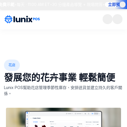
費示範
•
每天 · 11:00 AM ET
•
30 分鐘產品導覽 + 現場問答
•
立即預約座位
花店
發展您的花卉事業
輕鬆簡便
Lunix POS幫助花店管理季節性庫存、安排送貨並建立持久的客戶關
係。