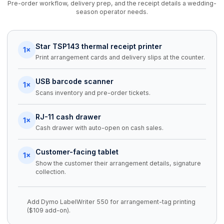
Pre-order workflow, delivery prep, and the receipt details a wedding-
season operator needs.
Star TSP143 thermal receipt printer
1×
Print arrangement cards and delivery slips at the counter.
USB barcode scanner
1×
Scans inventory and pre-order tickets.
RJ-11 cash drawer
1×
Cash drawer with auto-open on cash sales.
Customer-facing tablet
1×
Show the customer their arrangement details, signature
collection.
Add Dymo LabelWriter 550 for arrangement-tag printing
($109 add-on).