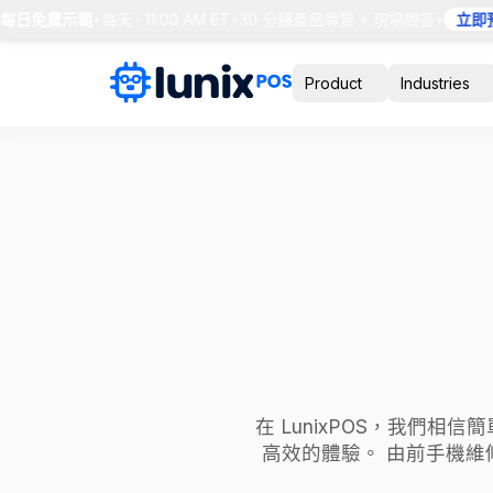
 每日免費示範
•
每天 · 11:00 AM ET
•
30 分鐘產品導覽 + 現場問答
•
立即預
Product
Industries
在 LunixPOS，我們
高效的體驗。 由前手機維修