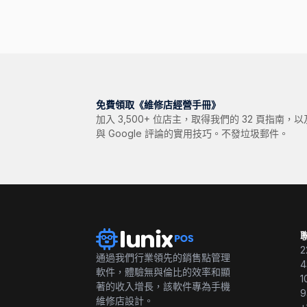
免費領取《維修店經營手冊》
加入 3,500+ 位店主，取得我們的 32 頁指南
與 Google 評論的實用技巧。不發垃圾郵件。
2
通過我們行業領先的銷售點管理
4
軟件，體驗無與倫比的效率和顯
1
著的收入增長，該軟件專為手機
9
維修店設計。