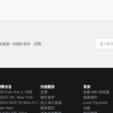
，以及每週一則關於庫存、招聘
聯繫信息
快速鏈接
資源
28 Park Ave S, PMB
定價
免費 IMEI 檢查器
3847, NY, New York
關於我們
推薦硬件
0003-1502 US Mon-Fri |
加入演示會議
Lunix Payment
am-6pm
聯絡我們
功能