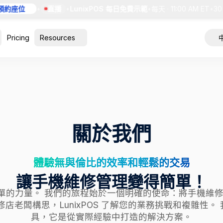
約座位
•
直播
•
LunixPOS 每日免費示範
•
每天 · 11:00 AM ET
•
30 
Pricing
Resources
關於我們
體驗無與倫比的效率和輕鬆的交易
讓手機維修管理變得簡單！
相信簡單的力量。 我們的旅程始於一個明確的使命：將手機
店老闆構思，LunixPOS 了解您的業務挑戰和複雜性
具，它是從實際經驗中打造的解決方案。