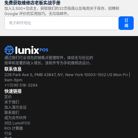
免费获取维修店老板实战手册
加入3,500+位店主，获取我们的32页指南以及每周关于库存、招聘和
Google 评价的实用技巧。无垃圾邮件。
订
阅
通过我们行业领先的销售点管理软件，体验无与伦比的
效率和显著的收入增长，该软件专为手机维修店设计。
联系信息
228 Park Ave S, PMB 43847, NY, New York 10003-1502 US Mon-Fri |
9am-6pm
+1 (516) 518-3294
快速链接
定价
关于我们
加入演示会议
联系我们
成为合作伙伴
对比 LunixPOS
ROI 计算器
行业