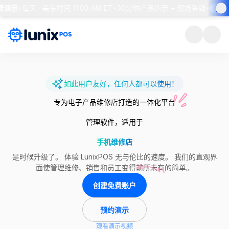
演示
•
每天 · 美东时间 11:00 AM ET
•
30分钟产品演示 + 现场答疑
•
预约席
如此用户友好，任何人都可以使用！
专为电子产品维修店打造的一体化平台
管理软件，适用于
手机维修店
是时候升级了。 体验 LunixPOS 无与伦比的速度。 我们的直观界
面使管理维修、销售和员工变得前所未有的简单。
创建免费账户
预约演示
观看演示视频