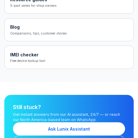
5-part series for shop owners
Blog
Comparisons, tips, customer stories
IMEI checker
Free device lookup tool
Still stuck?
Get instant answers from our AI assistant, 24/7 — or reach
our North America-based team on WhatsApp.
Ask Lunix Assistant