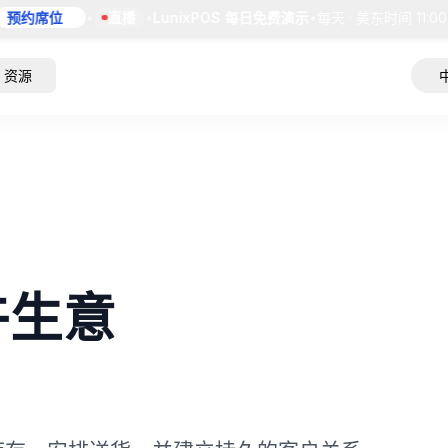
约席位
•
直播
•
LunixPOS 每日免费演示
•
每天 · 美东时间 11:00 AM
资源
卉生意