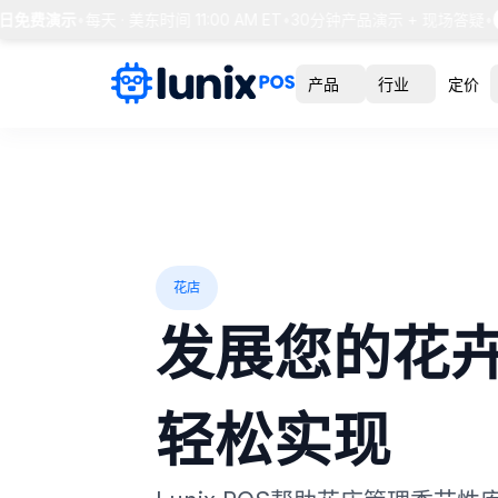
日免费演示
•
每天 · 美东时间 11:00 AM ET
•
30分钟产品演示 + 现场答疑
•
预
产品
行业
定价
花店
发展您的花
轻松实现