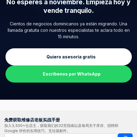
No esperes a noviembre.
Empieza hoy y
vende tranquilo.
Cientos de negocios dominicanos ya están migrando. Una
llamada gratuita con nuestros especialistas te aclara todo en
15 minutos.
Quiero asesoría gratis
Escríbenos por WhatsApp
免费获取维修店老板实战手册
加入3,500+位店主，获取我们的32页指南以及每周关于库存、招聘和
Google 评价的实用技巧。无垃圾邮件。