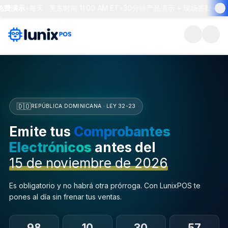
费演示
•
每天 · 美东时间 11:00 AM ET
•
30分钟产品演示 + 现场答疑
•
预约
🇩🇴
REPÚBLICA DOMINICANA · LEY 32-23
Emite tus
Comprobantes
Electrónicos
antes del
15 de noviembre de 2026
Es obligatorio y no habrá otra prórroga. Con LunixPOS te
pones al día sin frenar tus ventas.
98
10
30
56