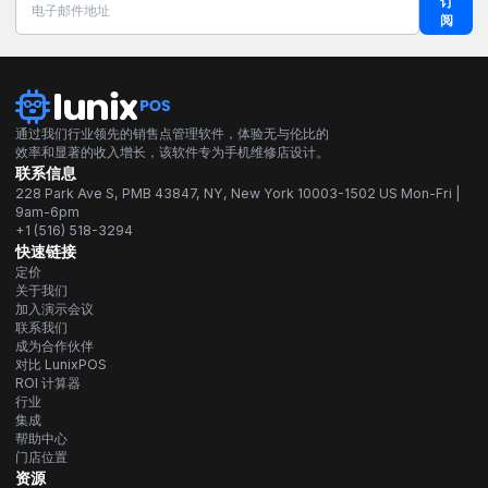
订
阅
通过我们行业领先的销售点管理软件，体验无与伦比的
效率和显著的收入增长，该软件专为手机维修店设计。
联系信息
228 Park Ave S, PMB 43847, NY, New York 10003-1502 US Mon-Fri |
9am-6pm
+1 (516) 518-3294
快速链接
定价
关于我们
加入演示会议
联系我们
成为合作伙伴
对比 LunixPOS
ROI 计算器
行业
集成
帮助中心
门店位置
资源