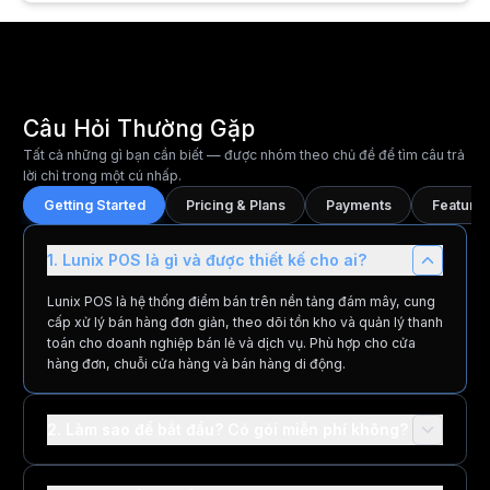
Câu Hỏi Thường Gặp
Tất cả những gì bạn cần biết — được nhóm theo chủ đề để tìm câu trả
lời chỉ trong một cú nhấp.
Getting Started
Pricing & Plans
Payments
Features
1. Lunix POS là gì và được thiết kế cho ai?
Lunix POS là hệ thống điểm bán trên nền tảng đám mây, cung
cấp xử lý bán hàng đơn giản, theo dõi tồn kho và quản lý thanh
toán cho doanh nghiệp bán lẻ và dịch vụ. Phù hợp cho cửa
hàng đơn, chuỗi cửa hàng và bán hàng di động.
2. Làm sao để bắt đầu? Có gói miễn phí không?