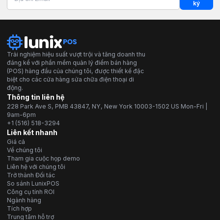
ký
Trải nghiệm hiệu suất vượt trội và tăng doanh thu
đáng kể với phần mềm quản lý điểm bán hàng
(POS) hàng đầu của chúng tôi, được thiết kế đặc
biệt cho các cửa hàng sửa chữa điện thoại di
động.
Thông tin liên hệ
228 Park Ave S, PMB 43847, NY, New York 10003-1502 US Mon-Fri |
9am-6pm
+1 (516) 518-3294
Liên kết nhanh
Giá cả
Về chúng tôi
Tham gia cuộc họp demo
Liên hệ với chúng tôi
Trở thành Đối tác
So sánh LunixPOS
Công cụ tính ROI
Ngành hàng
Tích hợp
Trung tâm hỗ trợ