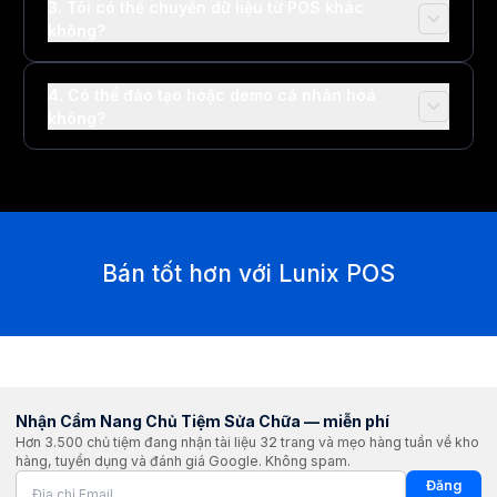
3. Tôi có thể chuyển dữ liệu từ POS khác
không?
4. Có thể đào tạo hoặc demo cá nhân hoá
không?
Bán tốt hơn với Lunix POS
Nhận Cẩm Nang Chủ Tiệm Sửa Chữa — miễn phí
Hơn 3.500 chủ tiệm đang nhận tài liệu 32 trang và mẹo hàng tuần về kho
hàng, tuyển dụng và đánh giá Google. Không spam.
Đăng