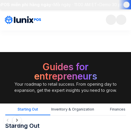
S miễn phí hằng ngày
•
Mỗi ngày · 11:00 AM ET
•
Demo 30 phút + giải
Guides for
entrepreneurs
Your roadmap to retail success. From opening day to
expansion, get the expert insights you need to grow.
Starting Out
Inventory & Organization
Finances
Starting Out