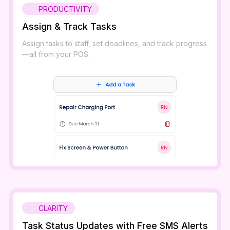
PRODUCTIVITY
Assign & Track Tasks
Assign tasks to staff, set deadlines, and track progress
—all from your POS.
CLARITY
Task Status Updates with Free SMS Alerts