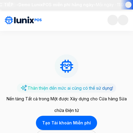
ẾP
•
Demo LunixPOS miễn phí hằng ngày
•
Mỗi ngày · 11:00 AM ET
Thân thiện đến mức ai cũng có thể sử dụng!
Nền tảng Tất cả trong Một được Xây dựng cho Cửa hàng Sửa
chữa Điện tử
Tạo Tài khoản Miễn phí