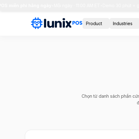
iễn phí hằng ngày
•
Mỗi ngày · 11:00 AM ET
•
Demo 30 phút + giải đá
Product
Industries
Chọn từ danh sách phần cứn