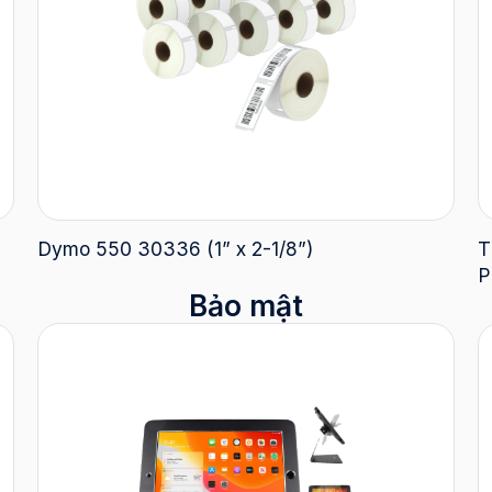
Dymo 550 30336 (1” x 2-1/8”)
T
P
Bảo mật