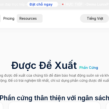
p trực tiếp
•
Đặt chỗ ngay
•
TRỰC TIẾP
•
Demo LunixPOS m
Pricing
Resources
Tiếng Việt
Được Đề Xuất
Phần Cứng
g được đề xuất của chúng tôi để đảm bảo hoạt động suôn sẻ và kh
động. Để có trải nghiệm tốt nhất, chỉ sử dụng phần cứng được đề xuất
Phần cứng thân thiện với ngân sác