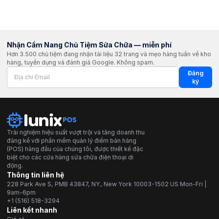
Nhận Cẩm Nang Chủ Tiệm Sửa Chữa — miễn phí
Hơn 3.500 chủ tiệm đang nhận tài liệu 32 trang và mẹo hàng tuần về kho
hàng, tuyển dụng và đánh giá Google. Không spam.
Đăng
ký
Trải nghiệm hiệu suất vượt trội và tăng doanh thu
đáng kể với phần mềm quản lý điểm bán hàng
(POS) hàng đầu của chúng tôi, được thiết kế đặc
biệt cho các cửa hàng sửa chữa điện thoại di
động.
Thông tin liên hệ
228 Park Ave S, PMB 43847, NY, New York 10003-1502 US Mon-Fri |
9am-6pm
+1 (516) 518-3294
Liên kết nhanh