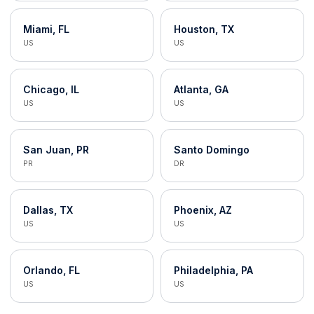
Miami, FL
Houston, TX
US
US
Chicago, IL
Atlanta, GA
US
US
San Juan, PR
Santo Domingo
PR
DR
Dallas, TX
Phoenix, AZ
US
US
Orlando, FL
Philadelphia, PA
US
US