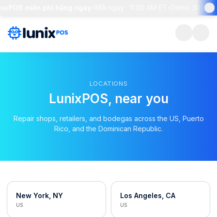
ixPOS miễn phí hằng ngày
•
Mỗi ngày · 11:00 AM ET
•
Demo 30 phút +
LOCATIONS
LunixPOS, near you
Repair shops, retailers, and bodegas across the US, Puerto
Rico, and the Dominican Republic.
New York, NY
Los Angeles, CA
US
US