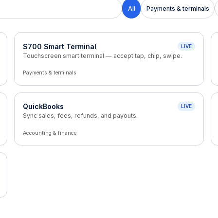
All
Payments & terminals
S700 Smart Terminal
LIVE
Touchscreen smart terminal — accept tap, chip, swipe.
Payments & terminals
QuickBooks
LIVE
Sync sales, fees, refunds, and payouts.
Accounting & finance