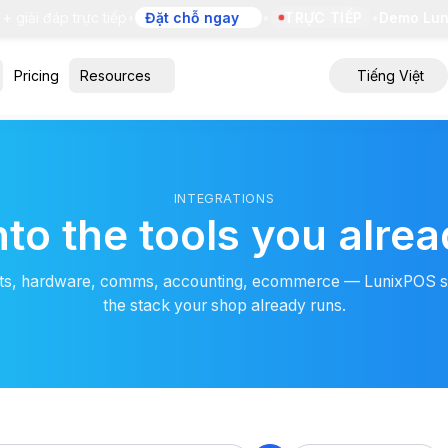
iải đáp trực tiếp
•
Đặt chỗ ngay
•
TRỰC TIẾP
•
Demo Lunix
Pricing
Resources
Tiếng Việt
INTEGRATIONS
nto the tools you alre
s, hardware, comms, accounting, ecommerce — LunixPOS sit
the stack your shop already runs.