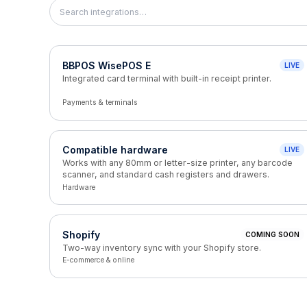
BBPOS WisePOS E
LIVE
Integrated card terminal with built-in receipt printer.
Payments & terminals
Compatible hardware
LIVE
Works with any 80mm or letter-size printer, any barcode
scanner, and standard cash registers and drawers.
Hardware
Shopify
COMING SOON
Two-way inventory sync with your Shopify store.
E-commerce & online