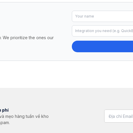
. We prioritize the ones our
 phí
g và mẹo hàng tuần về kho
spam.