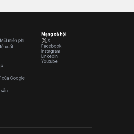
Mạng xã hội
IMEI miễn phí
X
Facebook
đề xuất
Instagram
Linkedin
Youtube
ặp
í của Google
ó sẵn