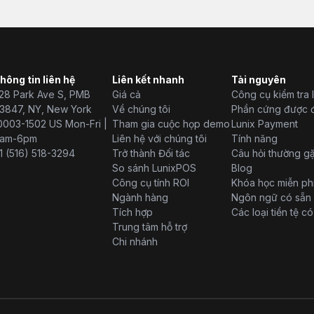
hông tin liên hệ
Liên kết nhanh
Tài nguyên
28 Park Ave S, PMB
Giá cả
Công cụ kiểm tra 
3847, NY, New York
Về chúng tôi
Phần cứng được 
0003-1502 US Mon-Fri |
Tham gia cuộc họp demo
Lunix Payment
am-6pm
Liên hệ với chúng tôi
Tính năng
1 (516) 518-3294
Trở thành Đối tác
Câu hỏi thường g
So sánh LunixPOS
Blog
Công cụ tính ROI
Khóa học miễn ph
Ngành hàng
Ngôn ngữ có sẵn
Tích hợp
Các loại tiền tệ c
Trung tâm hỗ trợ
Chi nhánh