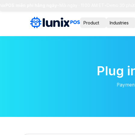
xPOS miễn phí hằng ngày
•
Mỗi ngày · 11:00 AM ET
•
Demo 30 phút + g
Product
Industries
Plug i
Payment