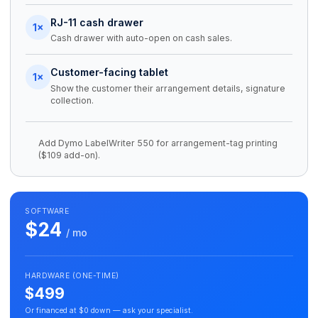
RJ-11 cash drawer
1×
Cash drawer with auto-open on cash sales.
Customer-facing tablet
1×
Show the customer their arrangement details, signature
collection.
Add Dymo LabelWriter 550 for arrangement-tag printing
($109 add-on).
SOFTWARE
$24
/ mo
HARDWARE (ONE-TIME)
$499
Or financed at $0 down — ask your specialist.