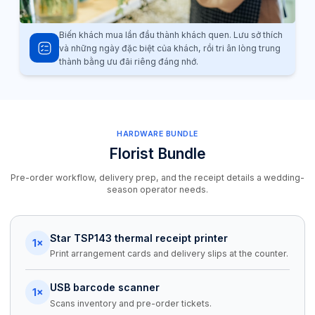
Biến khách mua lần đầu thành khách quen. Lưu sở thích
và những ngày đặc biệt của khách, rồi tri ân lòng trung
thành bằng ưu đãi riêng đáng nhớ.
HARDWARE BUNDLE
Florist Bundle
Pre-order workflow, delivery prep, and the receipt details a wedding-
season operator needs.
Star TSP143 thermal receipt printer
1×
Print arrangement cards and delivery slips at the counter.
USB barcode scanner
1×
Scans inventory and pre-order tickets.