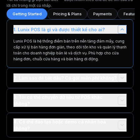
lời chỉ trong một cú nhấp.
Getting Started
Pricing & Plans
Payments
Features
1. Lunix POS là gì và được thiết kế cho ai?
Lunix POS là hệ thống điểm bán trên nền tảng đám mây, cung
cấp xử lý bán hàng đơn giản, theo dõi tồn kho và quản lý thanh
toán cho doanh nghiệp bán lẻ và dịch vụ. Phù hợp cho cửa
hàng đơn, chuỗi cửa hàng và bán hàng di động.
2. Làm sao để bắt đầu? Có gói miễn phí không?
3. Tôi có thể chuyển dữ liệu từ POS khác
không?
4. Có thể đào tạo hoặc demo cá nhân hoá
không?