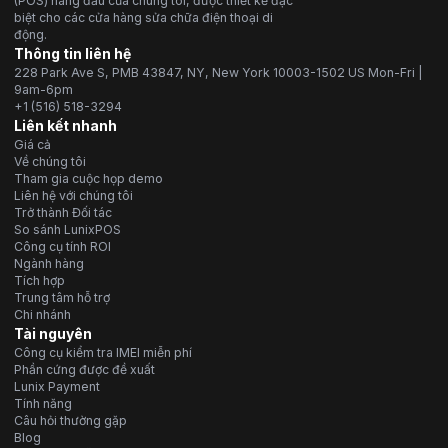
(POS) hàng đầu của chúng tôi, được thiết kế đặc
biệt cho các cửa hàng sửa chữa điện thoại di
động.
Thông tin liên hệ
228 Park Ave S, PMB 43847, NY, New York 10003-1502 US Mon-Fri |
9am-6pm
+1 (516) 518-3294
Liên kết nhanh
Giá cả
Về chúng tôi
Tham gia cuộc họp demo
Liên hệ với chúng tôi
Trở thành Đối tác
So sánh LunixPOS
Công cụ tính ROI
Ngành hàng
Tích hợp
Trung tâm hỗ trợ
Chi nhánh
Tài nguyên
Công cụ kiểm tra IMEI miễn phí
Phần cứng được đề xuất
Lunix Payment
Tính năng
Câu hỏi thường gặp
Blog