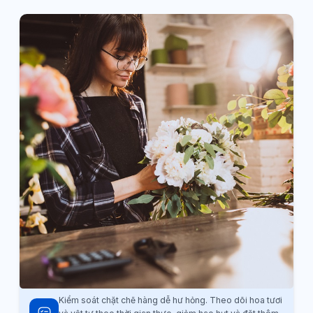
Kiểm soát chặt chẽ hàng dễ hư hỏng. Theo dõi hoa tươi