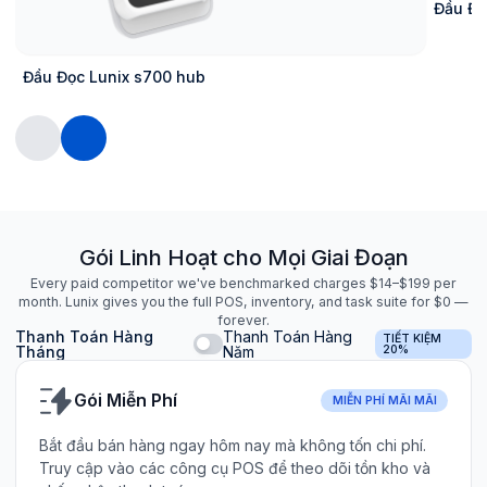
Đầu Đọc
Đầu Đọc Lunix s700 hub
Gói Linh Hoạt cho Mọi Giai Đoạn
Every paid competitor we've benchmarked charges $14–$199 per
month. Lunix gives you the full POS, inventory, and task suite for $0 —
forever.
Thanh Toán Hàng
Thanh Toán Hàng
TIẾT KIỆM
Tháng
Năm
20%
Gói Miễn Phí
MIỄN PHÍ MÃI MÃI
Bắt đầu bán hàng ngay hôm nay mà không tốn chi phí.
Truy cập vào các công cụ POS để theo dõi tồn kho và