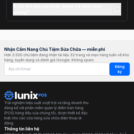
4. Có thể đào tạo hoặc demo cá nhân hoá
không?
Nhận Cẩm Nang Chủ Tiệm Sửa Chữa — miễn phí
Hơn 3.500 chủ tiệm đang nhận tài liệu 32 trang và mẹo hàng tuần về kho
hàng, tuyển dụng và đánh giá Google. Không spam.
Đăng
ký
Trải nghiệm hiệu suất vượt trội và tăng doanh thu
đáng kể với phần mềm quản lý điểm bán hàng
(POS) hàng đầu của chúng tôi, được thiết kế đặc
biệt cho các cửa hàng sửa chữa điện thoại di
động.
Thông tin liên hệ