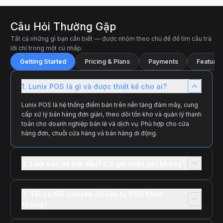
Câu Hỏi Thường Gặp
Tất cả những gì bạn cần biết — được nhóm theo chủ đề để tìm câu trả
lời chỉ trong một cú nhấp.
Getting Started
Pricing & Plans
Payments
Features
1. Lunix POS là gì và được thiết kế cho ai?
Lunix POS là hệ thống điểm bán trên nền tảng đám mây, cung
cấp xử lý bán hàng đơn giản, theo dõi tồn kho và quản lý thanh
toán cho doanh nghiệp bán lẻ và dịch vụ. Phù hợp cho cửa
hàng đơn, chuỗi cửa hàng và bán hàng di động.
2. Làm sao để bắt đầu? Có gói miễn phí không?
3. Tôi có thể chuyển dữ liệu từ POS khác
không?