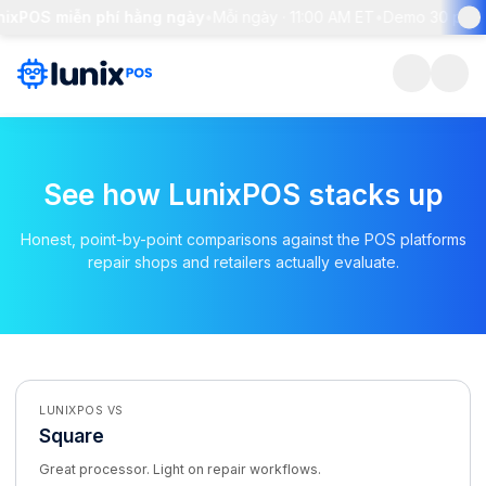
ixPOS miễn phí hằng ngày
•
Mỗi ngày · 11:00 AM ET
•
Demo 30 phút + 
See how LunixPOS stacks up
Honest, point-by-point comparisons against the POS platforms
repair shops and retailers actually evaluate.
LUNIXPOS VS
Square
Great processor. Light on repair workflows.