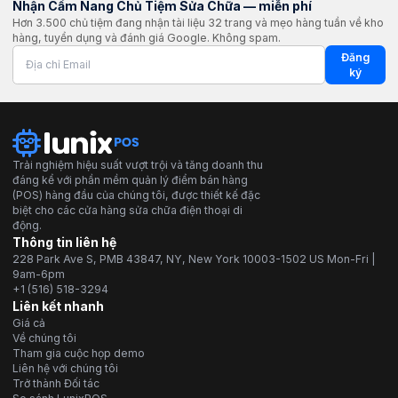
Nhận Cẩm Nang Chủ Tiệm Sửa Chữa — miễn phí
Hơn 3.500 chủ tiệm đang nhận tài liệu 32 trang và mẹo hàng tuần về kho
hàng, tuyển dụng và đánh giá Google. Không spam.
Đăng
ký
Trải nghiệm hiệu suất vượt trội và tăng doanh thu
đáng kể với phần mềm quản lý điểm bán hàng
(POS) hàng đầu của chúng tôi, được thiết kế đặc
biệt cho các cửa hàng sửa chữa điện thoại di
động.
Thông tin liên hệ
228 Park Ave S, PMB 43847, NY, New York 10003-1502 US Mon-Fri |
9am-6pm
+1 (516) 518-3294
Liên kết nhanh
Giá cả
Về chúng tôi
Tham gia cuộc họp demo
Liên hệ với chúng tôi
Trở thành Đối tác