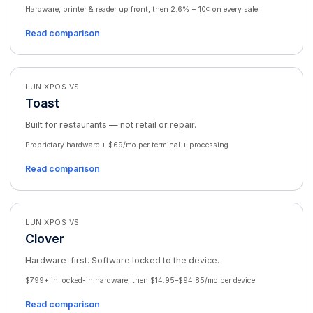
Hardware, printer & reader up front, then 2.6% + 10¢ on every sale
Read comparison
LUNIXPOS VS
Toast
Built for restaurants — not retail or repair.
Proprietary hardware + $69/mo per terminal + processing
Read comparison
LUNIXPOS VS
Clover
Hardware-first. Software locked to the device.
$799+ in locked-in hardware, then $14.95–$94.85/mo per device
Read comparison