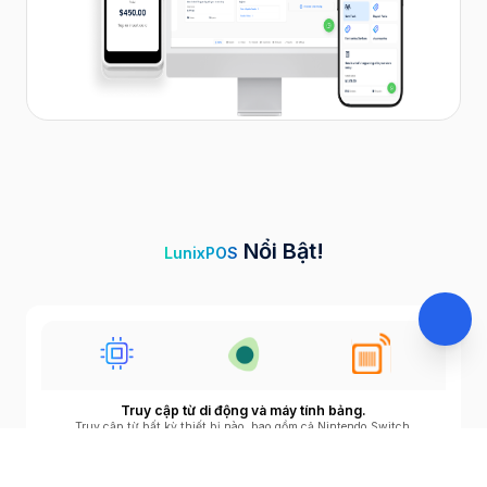
Nổi Bật!
LunixPOS
Truy cập từ di động và máy tính bảng.
Truy cập từ bất kỳ thiết bị nào, bao gồm cả Nintendo Switch.