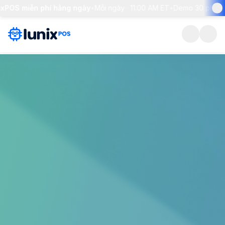
S miễn phí hằng ngày
•
Mỗi ngày · 11:00 AM ET
•
Demo 30 phút + giải