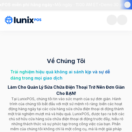
POS miễn phí hằng ngày
•
Mỗi ngày · 11:00 AM ET
•
Demo 30 phút + gi
Về Chúng Tôi
Trải nghiệm hiệu quả không ai sánh kịp và sự dễ
dàng trong mọi giao dịch
Làm Cho Quản Lý Sửa Chữa Điện Thoại Trở Nên Đơn Giản
Cho BẠN!
Tại LunixPOS, chúng tôi tin vào sức mạnh của sự đơn giản. Hành
trình của chúng tôi bắt đầu với một sứ mệnh rõ ràng: biến các hoạt
động hàng ngày tại các cửa hàng sửa chữa điện thoại di động thành
một trải nghiệm mượt mà và hiệu quả. LunixPOS, được tạo ra bởi các
chủ sở hữu cửa hàng sửa chữa điện thoại di động trước đây, hiểu rõ
những thách thức và sự phức tạp trong công việc của bạn. Phần
mềm của chúng tôi không chỉ là một công cụ, mà là một giải pháp