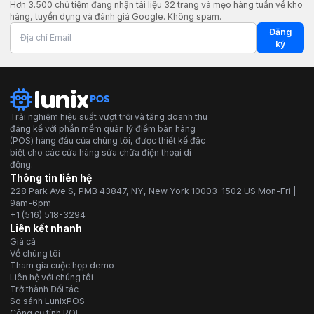
Hơn 3.500 chủ tiệm đang nhận tài liệu 32 trang và mẹo hàng tuần về kho
hàng, tuyển dụng và đánh giá Google. Không spam.
Đăng
ký
Trải nghiệm hiệu suất vượt trội và tăng doanh thu
đáng kể với phần mềm quản lý điểm bán hàng
(POS) hàng đầu của chúng tôi, được thiết kế đặc
biệt cho các cửa hàng sửa chữa điện thoại di
động.
Thông tin liên hệ
228 Park Ave S, PMB 43847, NY, New York 10003-1502 US Mon-Fri |
9am-6pm
+1 (516) 518-3294
Liên kết nhanh
Giá cả
Về chúng tôi
Tham gia cuộc họp demo
Liên hệ với chúng tôi
Trở thành Đối tác
So sánh LunixPOS
Công cụ tính ROI