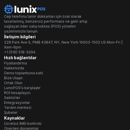
Cep telefonu tamir dükkanları için özel olarak
tasarlanmış, benzersiz performans ve gelir artışı
sağlayan lider satış noktası (POS) yönetim
yazılımımızla tanışın.
İletişim bilgileri
228 Park Ave S, PMB 43847, NY, New York 10003-1502 US Mon-Fri |
9am-6pm
+1 (516) 518-3294
Hızlı bağlantılar
Fiyatlandırma
Hakkımızda
Demo toplantısına katıl
Bize Ulaşın
Ortak Olun
LunixPOS'u karşılaştır
ROI hesaplayıcı
Sektörler
Entegrasyonlar
Yardım merkezi
Şubeler
Kaynaklar
Ücretsiz IMEI kontrolü
Önerilen donanımlar