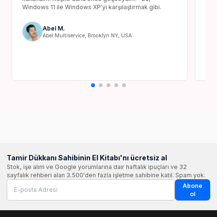
Windows 11 ile Windows XP'yi karşılaştırmak gibi.
oper
hiçb
Abel M.
Abel Multiservice, Brooklyn NY, USA
Tamir Dükkanı Sahibinin El Kitabı'nı ücretsiz al
Stok, işe alım ve Google yorumlarına dair haftalık ipuçları ve 32
sayfalık rehberi alan 3.500'den fazla işletme sahibine katıl. Spam yok.
Abone
ol