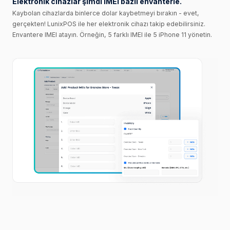
Elektronik cihazlar şimdi IMEI bazlı envanterle.
Kaybolan cihazlarda binlerce dolar kaybetmeyi bırakın - evet,
gerçekten! LunixPOS ile her elektronik cihazı takip edebilirsiniz.
Envantere IMEI atayın. Örneğin, 5 farklı IMEI ile 5 iPhone 11 yönetin.