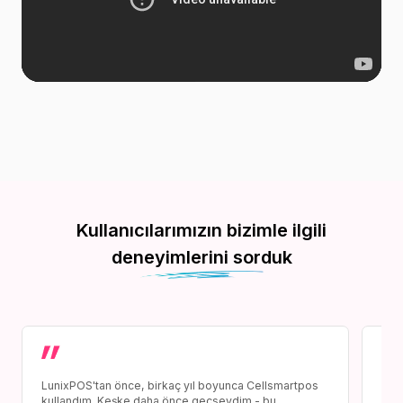
Kullanıcılarımızın bizimle ilgili
deneyimlerini sorduk
LunixPOS'tan önce, birkaç yıl boyunca Cellsmartpos
Lun
kullandım. Keşke daha önce geçseydim - bu,
deği