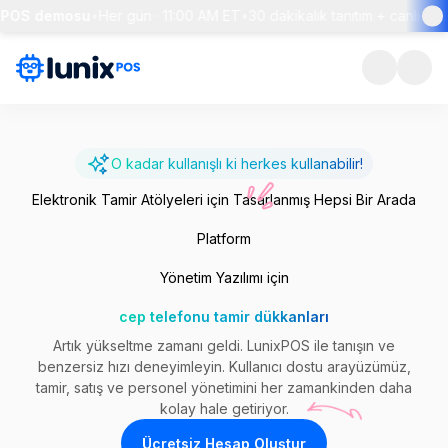
S demosu
•
Her gün · 11:00 AM ET
•
30 dakikalık tanıtım + canlı soru-c
O kadar kullanışlı ki herkes kullanabilir!
Elektronik Tamir Atölyeleri için Tasarlanmış Hepsi Bir Arada
Platform
Yönetim Yazılımı için
cep telefonu tamir dükkanları
Artık yükseltme zamanı geldi. LunixPOS ile tanışın ve
benzersiz hızı deneyimleyin. Kullanıcı dostu arayüzümüz,
tamir, satış ve personel yönetimini her zamankinden daha
kolay hale getiriyor.
Ücretsiz Hesap Oluştur