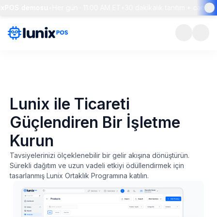
xPOS demosu
•
Her gün · 11:00 AM ET
•
30 dakikalık tanıtım + canlı so
Lunix ile Ticareti
Güçlendiren Bir İşletme
Kurun
Tavsiyelerinizi ölçeklenebilir bir gelir akışına dönüştürün.
Sürekli dağıtım ve uzun vadeli etkiyi ödüllendirmek için
tasarlanmış Lunix Ortaklık Programına katılın.