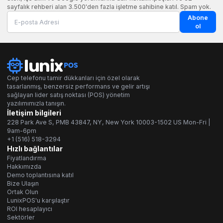
sayfalık rehberi alan 3.500'den fazla işletme sahibine katıl. Spam yok.
Abone
ol
Cep telefonu tamir dükkanları için özel olarak
tasarlanmış, benzersiz performans ve gelir artışı
sağlayan lider satış noktası (POS) yönetim
yazılımımızla tanışın.
İletişim bilgileri
228 Park Ave S, PMB 43847, NY, New York 10003-1502 US Mon-Fri |
9am-6pm
+1 (516) 518-3294
Hızlı bağlantılar
Fiyatlandırma
Hakkımızda
Demo toplantısına katıl
Bize Ulaşın
Ortak Olun
LunixPOS'u karşılaştır
ROI hesaplayıcı
Sektörler