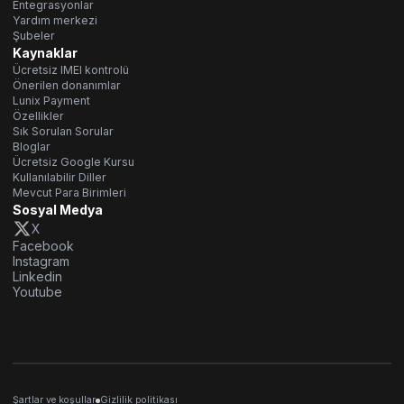
Entegrasyonlar
Yardım merkezi
Şubeler
Kaynaklar
Ücretsiz IMEI kontrolü
Önerilen donanımlar
Lunix Payment
Özellikler
Sık Sorulan Sorular
Bloglar
Ücretsiz Google Kursu
Kullanılabilir Diller
Mevcut Para Birimleri
Sosyal Medya
X
Facebook
Instagram
Linkedin
Youtube
Şartlar ve koşullar
Gizlilik politikası