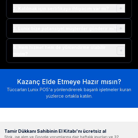
+
2. Katılmak için sertifikaya ihtiyacım var mı?
+
3. Lunix bize potansiyel müşteriler gönderir mi?
4. Hem hizmet hem de yönlendirme olabilir
+
miyim?
Kazanç Elde Etmeye Hazır mısın?
Tüccarları Lunix POS'a yönlendirerek başarılı işletmeler kuran
yüzlerce ortakla katılın.
Tamir Dükkanı Sahibinin El Kitabı'nı ücretsiz al
Stok, işe alım ve Google yorumlarına dair haftalık ipuçları ve 32