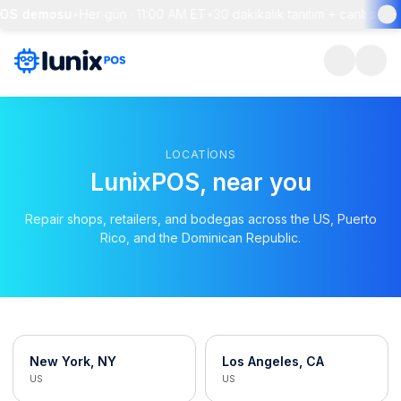
POS demosu
•
Her gün · 11:00 AM ET
•
30 dakikalık tanıtım + canlı soru
LOCATIONS
LunixPOS, near you
Repair shops, retailers, and bodegas across the US, Puerto
Rico, and the Dominican Republic.
New York, NY
Los Angeles, CA
US
US