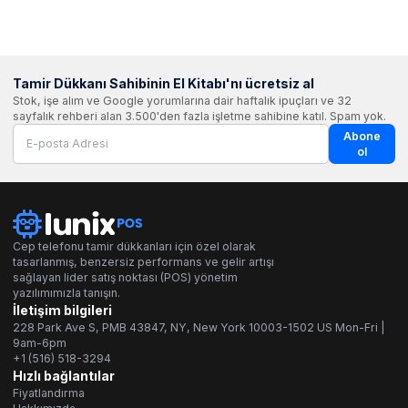
Tamir Dükkanı Sahibinin El Kitabı'nı ücretsiz al
Stok, işe alım ve Google yorumlarına dair haftalık ipuçları ve 32
sayfalık rehberi alan 3.500'den fazla işletme sahibine katıl. Spam yok.
Abone
ol
Cep telefonu tamir dükkanları için özel olarak
tasarlanmış, benzersiz performans ve gelir artışı
sağlayan lider satış noktası (POS) yönetim
yazılımımızla tanışın.
İletişim bilgileri
228 Park Ave S, PMB 43847, NY, New York 10003-1502 US Mon-Fri |
9am-6pm
+1 (516) 518-3294
Hızlı bağlantılar
Fiyatlandırma