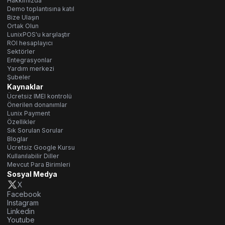
Hakkımızda
Demo toplantısına katıl
Bize Ulaşın
Ortak Olun
LunixPOS'u karşılaştır
ROI hesaplayıcı
Sektörler
Entegrasyonlar
Yardım merkezi
Şubeler
Kaynaklar
Ücretsiz IMEI kontrolü
Önerilen donanımlar
Lunix Payment
Özellikler
Sık Sorulan Sorular
Bloglar
Ücretsiz Google Kursu
Kullanılabilir Diller
Mevcut Para Birimleri
Sosyal Medya
X
Facebook
Instagram
Linkedin
Youtube