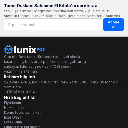
Tamir Dükkanı Sahibinin El Kitabı'nı ücretsiz al
Stok, işe alım ve Google yorumlarına dair haftalık ipuçları ve 32
sayfalık rehberi alan 3.500'den fazla işletme sahibine katıl. Spam yok.
Abone
ol
Cep telefonu tamir dükkanları için özel olarak
tasarlanmış, benzersiz performans ve gelir artışı
sağlayan lider satış noktası (POS) yönetim
yazılımımızla tanışın.
İletişim bilgileri
228 Park Ave S, PMB 43847, NY, New York 10003-1502 US Mon-Fri |
9am-6pm
+1 (516) 518-3294
Hızlı bağlantılar
Fiyatlandırma
Hakkımızda
Demo toplantısına katıl
Bize Ulaşın
Ortak Olun
LunixPOS'u karşılaştır