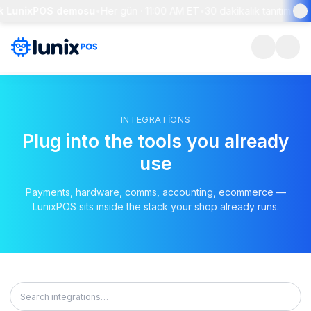
k LunixPOS demosu
•
Her gün · 11:00 AM ET
•
30 dakikalık tanıtım + c
INTEGRATIONS
Plug into the tools you already
use
Payments, hardware, comms, accounting, ecommerce —
LunixPOS sits inside the stack your shop already runs.