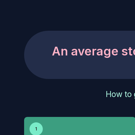
An average st
How to 
1