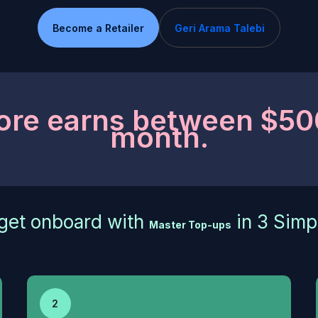
Become a Retailer
Geri Arama Talebi
ore earns between $50
month.
get onboard with
in 3 Simp
Master Top-ups
2