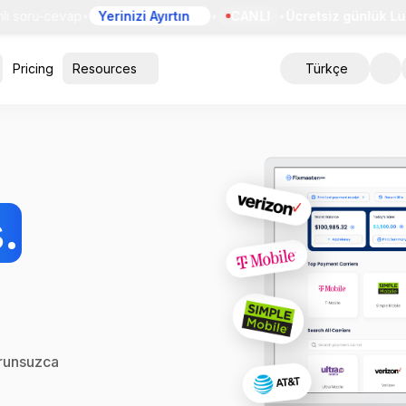
soru-cevap
•
Yerinizi Ayırtın
•
CANLI
•
Ücretsiz günlük Luni
Pricing
Resources
Türkçe
.
orunsuzca