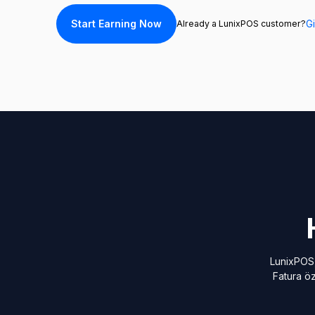
Start Earning Now
Gi
Already a LunixPOS customer?
LunixPOS,
Fatura öz