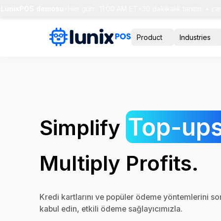
nixPOS demosu
•
Her gün · 11:00 AM ET
•
30 dakikalık tanıtım + canlı 
Product
Industries
Top-ups
Simplify
Multiply Profits.
Kredi kartlarını ve popüler ödeme yöntemlerini s
kabul edin, etkili ödeme sağlayıcımızla.