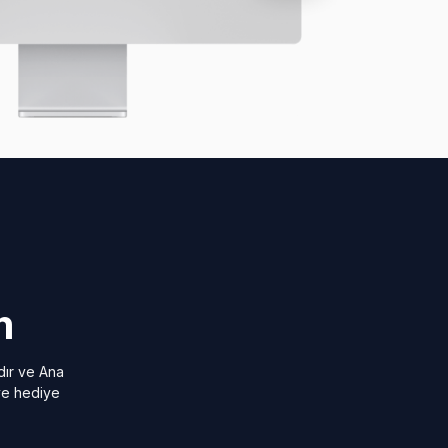
m
dır ve Ana
 ve hediye