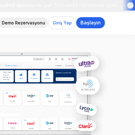
xPOS demosu
•
Her gün · 11:00 AM ET
•
30 dakikalık tanıtım + canlı sor
Başlayın
Demo Rezervasyonu
Giriş Yap