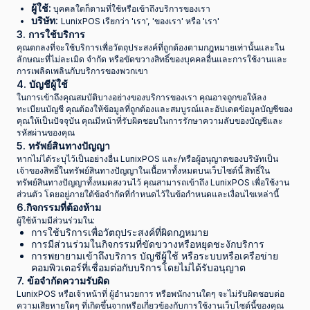
ผู้ใช้:
บุคคลใดก็ตามที่ใช้หรือเข้าถึงบริการของเรา
บริษัท:
LunixPOS เรียกว่า 'เรา', 'ของเรา' หรือ 'เรา'
3. การใช้บริการ
คุณตกลงที่จะใช้บริการเพื่อวัตถุประสงค์ที่ถูกต้องตามกฎหมายเท่านั้นและใน
ลักษณะที่ไม่ละเมิด จำกัด หรือขัดขวางสิทธิ์ของบุคคลอื่นและการใช้งานและ
การเพลิดเพลินกับบริการของพวกเขา
4. บัญชีผู้ใช้
ในการเข้าถึงคุณสมบัติบางอย่างของบริการของเรา คุณอาจถูกขอให้ลง
ทะเบียนบัญชี คุณต้องให้ข้อมูลที่ถูกต้องและสมบูรณ์และอัปเดตข้อมูลบัญชีของ
คุณให้เป็นปัจจุบัน คุณมีหน้าที่รับผิดชอบในการรักษาความลับของบัญชีและ
รหัสผ่านของคุณ
5. ทรัพย์สินทางปัญญา
หากไม่ได้ระบุไว้เป็นอย่างอื่น LunixPOS และ/หรือผู้อนุญาตของบริษัทเป็น
เจ้าของสิทธิ์ในทรัพย์สินทางปัญญาในเนื้อหาทั้งหมดบนเว็บไซต์นี้ สิทธิ์ใน
ทรัพย์สินทางปัญญาทั้งหมดสงวนไว้ คุณสามารถเข้าถึง LunixPOS เพื่อใช้งาน
ส่วนตัว โดยอยู่ภายใต้ข้อจำกัดที่กำหนดไว้ในข้อกำหนดและเงื่อนไขเหล่านี้
6.กิจกรรมที่ต้องห้าม
ผู้ใช้ห้ามมีส่วนร่วมใน:
การใช้บริการเพื่อวัตถุประสงค์ที่ผิดกฎหมาย
การมีส่วนร่วมในกิจกรรมที่ขัดขวางหรือหยุดชะงักบริการ
การพยายามเข้าถึงบริการ บัญชีผู้ใช้ หรือระบบหรือเครือข่าย
คอมพิวเตอร์ที่เชื่อมต่อกับบริการโดยไม่ได้รับอนุญาต
7. ข้อจำกัดความรับผิด
LunixPOS หรือเจ้าหน้าที่ ผู้อำนวยการ หรือพนักงานใดๆ จะไม่รับผิดชอบต่อ
ความเสียหายใดๆ ที่เกิดขึ้นจากหรือเกี่ยวข้องกับการใช้งานเว็บไซต์นี้ของคุณ