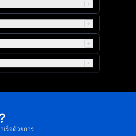
+
+
+
+
ง?
สำเร็จด้วยการ