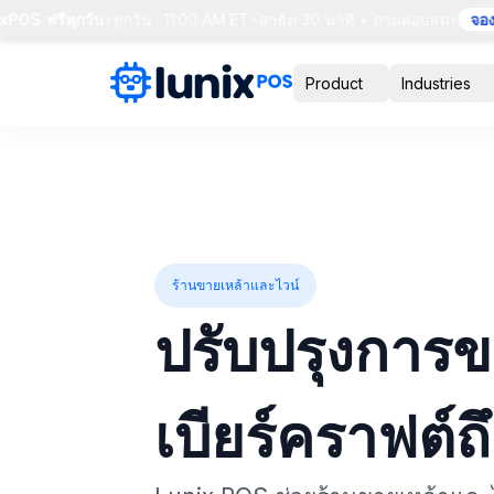
S ฟรีทุกวัน
•
ทุกวัน · 11:00 AM ET
•
สาธิต 30 นาที + ถามตอบสด
•
จองที่น
Product
Industries
ร้านขายเหล้าและไวน์
ปรับปรุงการขา
เบียร์คราฟต์ถึ