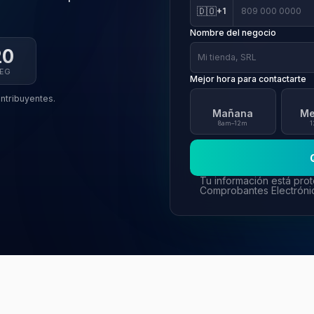
🇩🇴
+1
Nombre del negocio
18
EG
Mejor hora para contactarte
ontribuyentes.
Mañana
Me
8am–12m
1
Tu información está prot
Comprobantes Electróni