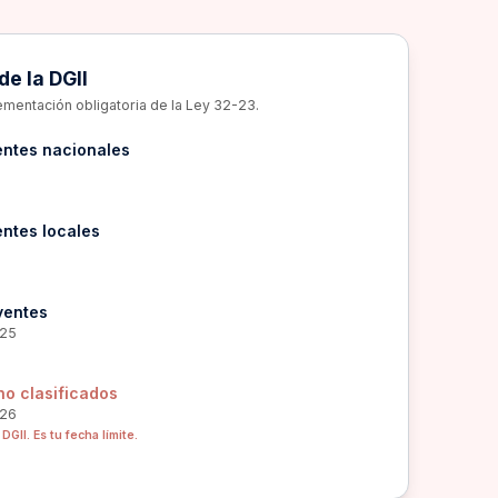
de la DGII
ementación obligatoria de la Ley 32-23.
entes nacionales
ntes locales
yentes
025
no clasificados
026
DGII. Es tu fecha límite.