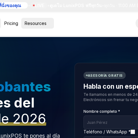
งของคุณ
•
LIVE
•
ดูเดโม LunixPOS ฟรีทุกวัน
•
ทุกวัน · 11:00 AM ET
•
ส
Pricing
Resources
ASESORÍA GRATIS
obantes
Habla con un espe
Te llamamos en menos de 24 
s del
Electrónicos sin frenar tu neg
Nombre completo *
de 2026
Teléfono / WhatsApp *
LunixPOS te pones al día