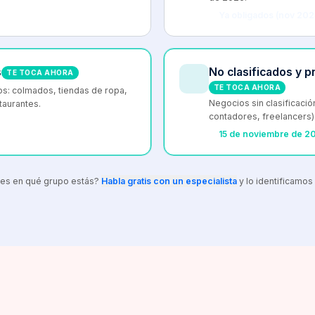
Ya obligados (nov 202
s
No clasificados y 
TE TOCA AHORA
TE TOCA AHORA
os: colmados, tiendas de ropa,
Negocios sin clasificaci
staurantes.
contadores, freelancers
15 de noviembre de 2
es en qué grupo estás?
Habla gratis con un especialista
y lo identificamos