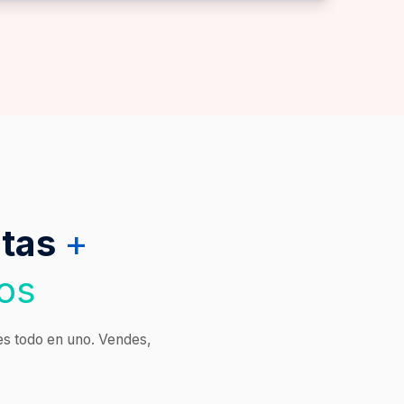
ntas
+
os
nes todo en uno. Vendes,