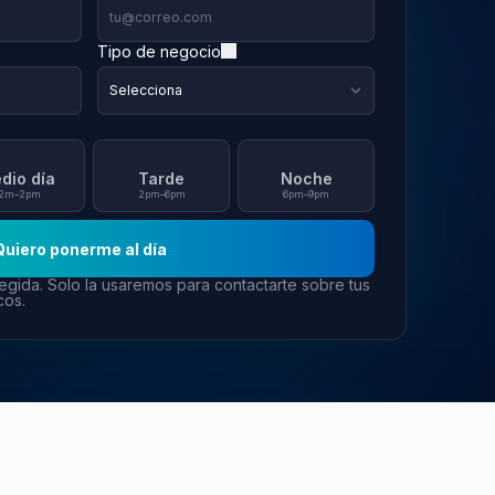
Tipo de negocio
dio día
Tarde
Noche
2m–2pm
2pm–6pm
6pm–9pm
Quiero ponerme al día
egida. Solo la usaremos para contactarte sobre tus
cos.