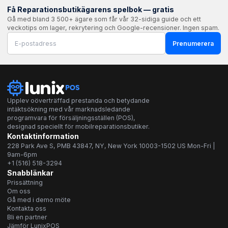
Få Reparationsbutikägarens spelbok — gratis
Gå med bland 3 500+ ägare som får vår 32-sidiga guide och ett
veckotips om lager, rekrytering och Google-recensioner. Ingen spam.
Prenumerera
Upplev oöverträffad prestanda och betydande
intäktsökning med vår marknadsledande
programvara för försäljningsställen (POS),
designad speciellt för mobilreparationsbutiker.
Kontaktinformation
228 Park Ave S, PMB 43847, NY, New York 10003-1502 US Mon-Fri |
9am-6pm
+1 (516) 518-3294
Snabblänkar
Prissättning
Om oss
Gå med i demo möte
Kontakta oss
Bli en partner
Jämför LunixPOS