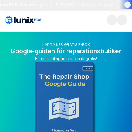
LunixPOS-demo
•
Varje dag · 11:00 AM ET
•
30 min genomgång + live f
LADDA NER GRATIS E-BOK
Google-guiden för reparationsbutiker
Få in främlingar i din butik gratis!