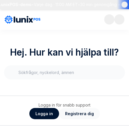
 LunixPOS-demo
•
Varje dag · 11:00 AM ET
•
30 min genomgång + live 
Hej. Hur kan vi hjälpa till?
Logga in för snabb support
Logga in
Registrera dig