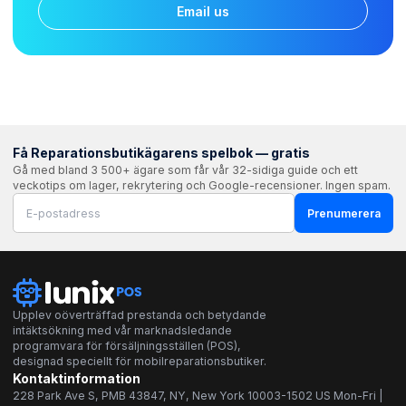
Email us
Få Reparationsbutikägarens spelbok — gratis
Gå med bland 3 500+ ägare som får vår 32-sidiga guide och ett
veckotips om lager, rekrytering och Google-recensioner. Ingen spam.
Prenumerera
Upplev oöverträffad prestanda och betydande
intäktsökning med vår marknadsledande
programvara för försäljningsställen (POS),
designad speciellt för mobilreparationsbutiker.
Kontaktinformation
228 Park Ave S, PMB 43847, NY, New York 10003-1502 US Mon-Fri |