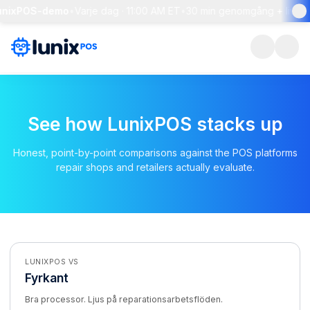
LunixPOS-demo
•
Varje dag · 11:00 AM ET
•
30 min genomgång + live f
See how LunixPOS stacks up
Honest, point-by-point comparisons against the POS platforms
repair shops and retailers actually evaluate.
LUNIXPOS VS
Fyrkant
Bra processor. Ljus på reparationsarbetsflöden.