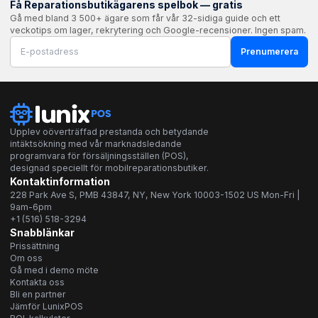
Få Reparationsbutikägarens spelbok — gratis
Gå med bland 3 500+ ägare som får vår 32-sidiga guide och ett
veckotips om lager, rekrytering och Google-recensioner. Ingen spam.
Prenumerera
Upplev oöverträffad prestanda och betydande
intäktsökning med vår marknadsledande
programvara för försäljningsställen (POS),
designad speciellt för mobilreparationsbutiker.
Kontaktinformation
228 Park Ave S, PMB 43847, NY, New York 10003-1502 US Mon-Fri |
9am-6pm
+1 (516) 518-3294
Snabblänkar
Prissättning
Om oss
Gå med i demo möte
Kontakta oss
Bli en partner
Jämför LunixPOS