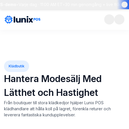
demo
•
Varje dag · 11:00 AM ET
•
30 min genomgång + live frågestund
•
Klädbutik
Hantera Modesälj Med
Lätthet och Hastighet
Från boutiquer till stora klädkedjor hjälper Lunix POS
klädhandlare att hålla koll på lagret, förenkla returer och
leverera fantastiska kundupplevelser.