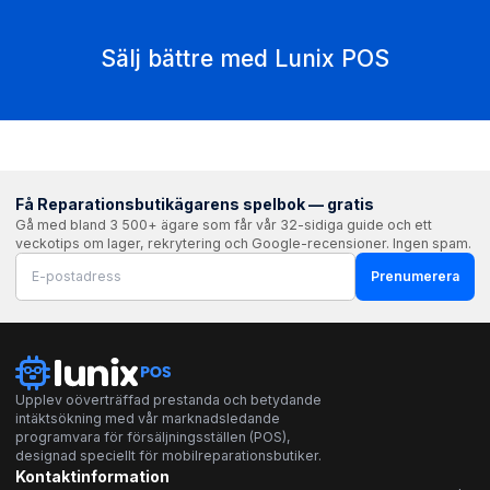
Sälj bättre med Lunix POS
Få Reparationsbutikägarens spelbok — gratis
Gå med bland 3 500+ ägare som får vår 32-sidiga guide och ett
veckotips om lager, rekrytering och Google-recensioner. Ingen spam.
Prenumerera
Upplev oöverträffad prestanda och betydande
intäktsökning med vår marknadsledande
programvara för försäljningsställen (POS),
designad speciellt för mobilreparationsbutiker.
Kontaktinformation