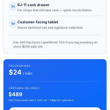
RJ-11 cash drawer
1×
For shops that still take cash — quick reconciliation.
Customer-facing tablet
1×
Shows itemized cart and signature collection.
Pair with the Dymo LabelWriter 550 if you tag inventory in-
store ($109 add-on).
PROGRAMVARA
$24
/ mån
HÅRDVARA (EN GÅNG)
$489
Eller finansierat med 0 USD ner – fråga din specialist.