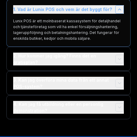
1. Vad är Lunix POS och vem är det byggt för?
Lunix POS är ett molnbaserat kassasystem för detaljhandel
och tjänsteföretag som vill ha enkel försäljningshantering,
lageruppföljning och betalningshantering. Det fungerar för
enskilda butiker, kedjor och mobila säljare.
2. Hur kommer jag igång? Finns det en
gratisplan?
3. Kan jag överföra mina data från ett annat
POS-system?
4. Kan jag få utbildning eller en personlig
demonstration?