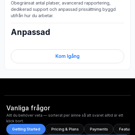
Obegränsat antal platser, avancerad rapportering,
dedikerad support och anpassad prissättning byggd
utifrån hur du arbetar.
Anpassad
Kom Igång
Vanliga frågor
Allt du behöver veta — sorterat per ämne så att svaret alltid är ett
klick bort.
Getting Started
Pricing & Plans
Payments
Features