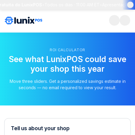
atuita do LunixPOS
•
Todos os dias · 11:00 AM ET
•
Apresentação de 
ROI CALCULATOR
See what LunixPOS could save
your shop this year
Move three sliders. Get a personalized savings estimate in
seconds — no email required to view your result.
Tell us about your shop