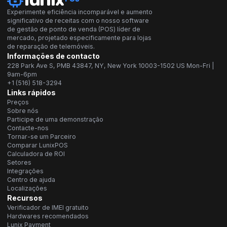
Experimente eficiência incomparável e aumento
significativo de receitas com o nosso software
de gestão de ponto de venda (POS) líder de
mercado, projetado especificamente para lojas
de reparação de telemóveis.
Informações de contacto
228 Park Ave S, PMB 43847, NY, New York 10003-1502 US Mon-Fri |
9am-6pm
+1 (516) 518-3294
Links rápidos
Preços
Sobre nós
Participe de uma demonstração
Contacte-nos
Tornar-se um Parceiro
Comparar LunixPOS
Calculadora de ROI
Setores
Integrações
Centro de ajuda
Localizações
Recursos
Verificador de IMEI gratuito
Hardwares recomendados
Lunix Payment