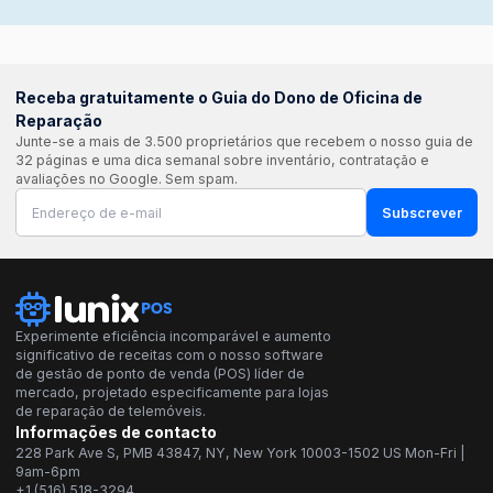
Receba gratuitamente o Guia do Dono de Oficina de
Reparação
Junte-se a mais de 3.500 proprietários que recebem o nosso guia de
32 páginas e uma dica semanal sobre inventário, contratação e
avaliações no Google. Sem spam.
Subscrever
Experimente eficiência incomparável e aumento
significativo de receitas com o nosso software
de gestão de ponto de venda (POS) líder de
mercado, projetado especificamente para lojas
de reparação de telemóveis.
Informações de contacto
228 Park Ave S, PMB 43847, NY, New York 10003-1502 US Mon-Fri |
9am-6pm
+1 (516) 518-3294