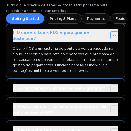
Tudo o que precisa de saber — organizado por tema para
encontrar a resposta com um clique.
Terminal de Cartão Pessoal
Múltiplas Localizações
Getting Started
Pricing & Plans
Payments
Features
1. O que é o Lunix POS e para quem é
Comentários na Linha Temporal da Encomenda
Localizações Disponíveis
destinado?
1
1
2 (EXTRA por
O Lunix POS é um sistema de ponto de venda baseado na
30$/mês)
cloud, concebido para retalho e serviços que precisam de
processamento de vendas simples, controlo de inventário e
gestão de pagamentos. Funciona para lojas individuais,
Limite de Utilizadores
operações multi-loja e vendedores móveis.
1
1
Ilimitado
2. Como começar? Existe um plano gratuito?
Limite de Funções
1
1
Ilimitado
3. Posso transferir os meus dados a partir de
outro sistema POS?
4. Posso obter formação ou uma