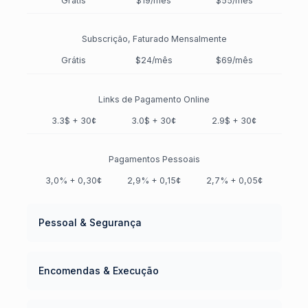
Grátis
$19/mês
$55/mês
Subscrição, Faturado Mensalmente
Grátis
$24/mês
$69/mês
Links de Pagamento Online
3.3$ + 30¢
3.0$ + 30¢
2.9$ + 30¢
Pagamentos Pessoais
3,0% + 0,30¢
2,9% + 0,15¢
2,7% + 0,05¢
Pessoal & Segurança
Registo de Entrada/Saída
Encomendas & Execução