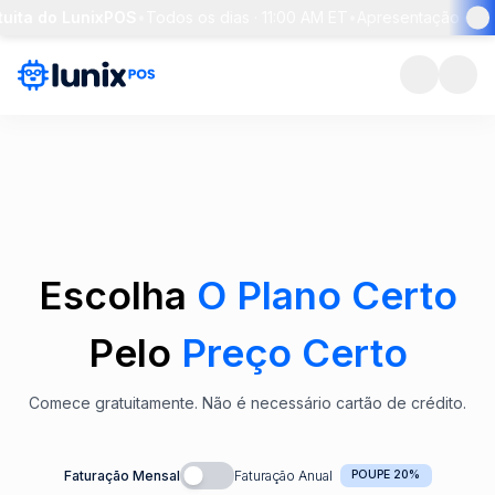
ita do LunixPOS
•
Todos os dias · 11:00 AM ET
•
Apresentação de 30 
Escolha
O Plano Certo
Pelo
Preço Certo
Comece gratuitamente. Não é necessário cartão de crédito.
Faturação Mensal
Faturação Anual
POUPE 20%