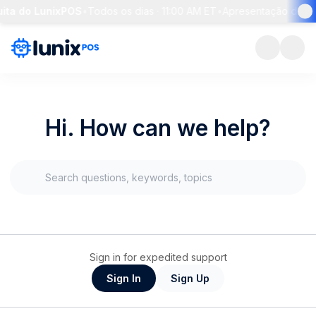
ita do LunixPOS
•
Todos os dias · 11:00 AM ET
•
Apresentação de 30 
Hi. How can we help?
Sign in for expedited support
Sign In
Sign Up