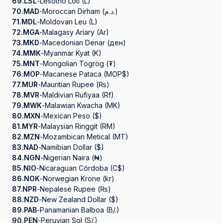
69.
LSL
-
Lesotho Loti (L)
70.
MAD
-
Moroccan Dirham (د.م.)
71.
MDL
-
Moldovan Leu (L)
72.
MGA
-
Malagasy Ariary (Ar)
73.
MKD
-
Macedonian Denar (ден)
74.
MMK
-
Myanmar Kyat (K)
75.
MNT
-
Mongolian Tögrög (₮)
76.
MOP
-
Macanese Pataca (MOP$)
77.
MUR
-
Mauritian Rupee (₨)
78.
MVR
-
Maldivian Rufiyaa (Rf)
79.
MWK
-
Malawian Kwacha (MK)
80.
MXN
-
Mexican Peso ($)
81.
MYR
-
Malaysian Ringgit (RM)
82.
MZN
-
Mozambican Metical (MT)
83.
NAD
-
Namibian Dollar ($)
84.
NGN
-
Nigerian Naira (₦)
85.
NIO
-
Nicaraguan Córdoba (C$)
86.
NOK
-
Norwegian Krone (kr)
87.
NPR
-
Nepalese Rupee (₨)
88.
NZD
-
New Zealand Dollar ($)
89.
PAB
-
Panamanian Balboa (B/.)
90.
PEN
-
Peruvian Sol (S/.)