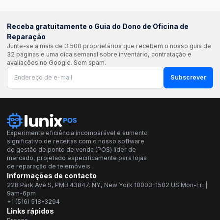
Receba gratuitamente o Guia do Dono de Oficina de
Reparação
Junte-se a mais de 3.500 proprietários que recebem o nosso guia de
32 páginas e uma dica semanal sobre inventário, contratação e
avaliações no Google. Sem spam.
Subscrever
Experimente eficiência incomparável e aumento
significativo de receitas com o nosso software
de gestão de ponto de venda (POS) líder de
mercado, projetado especificamente para lojas
de reparação de telemóveis.
Informações de contacto
228 Park Ave S, PMB 43847, NY, New York 10003-1502 US Mon-Fri |
9am-6pm
+1 (516) 518-3294
Links rápidos