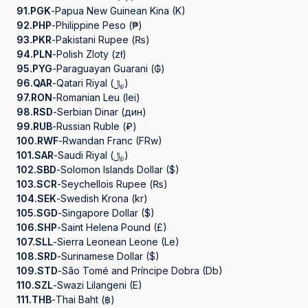
91.
PGK
-
Papua New Guinean Kina (K)
92.
PHP
-
Philippine Peso (₱)
93.
PKR
-
Pakistani Rupee (₨)
94.
PLN
-
Polish Zloty (zł)
95.
PYG
-
Paraguayan Guarani (₲)
96.
QAR
-
Qatari Riyal (﷼)
97.
RON
-
Romanian Leu (lei)
98.
RSD
-
Serbian Dinar (дин)
99.
RUB
-
Russian Ruble (₽)
100.
RWF
-
Rwandan Franc (FRw)
101.
SAR
-
Saudi Riyal (﷼)
102.
SBD
-
Solomon Islands Dollar ($)
103.
SCR
-
Seychellois Rupee (₨)
104.
SEK
-
Swedish Krona (kr)
105.
SGD
-
Singapore Dollar ($)
106.
SHP
-
Saint Helena Pound (£)
107.
SLL
-
Sierra Leonean Leone (Le)
108.
SRD
-
Surinamese Dollar ($)
109.
STD
-
São Tomé and Príncipe Dobra (Db)
110.
SZL
-
Swazi Lilangeni (E)
111.
THB
-
Thai Baht (฿)