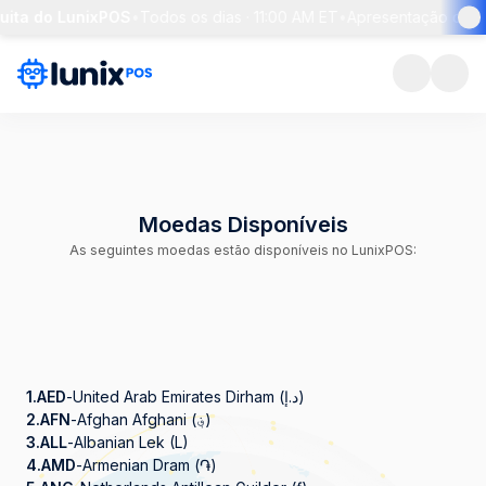
ita do LunixPOS
•
Todos os dias · 11:00 AM ET
•
Apresentação de 30 
Moedas Disponíveis
As seguintes moedas estão disponíveis no LunixPOS:
1.
AED
-
United Arab Emirates Dirham (د.إ)
2.
AFN
-
Afghan Afghani (؋)
3.
ALL
-
Albanian Lek (L)
4.
AMD
-
Armenian Dram (֏)