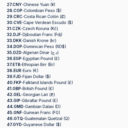
27.
CNY
-
Chinese Yuan (¥)
28.
COP
-
Colombian Peso ($)
29.
CRC
-
Costa Rican Colón (₡)
30.
CVE
-
Cape Verdean Escudo ($)
31.
CZK
-
Czech Koruna (Kč)
32.
DJF
-
Djiboutian Franc (Fdj)
33.
DKK
-
Danish Krone (kr)
34.
DOP
-
Dominican Peso (RD$)
35.
DZD
-
Algerian Dinar (د.ج)
36.
EGP
-
Egyptian Pound (£)
37.
ETB
-
Ethiopian Birr (Br)
38.
EUR
-
Euro (€)
39.
FJD
-
Fijian Dollar ($)
40.
FKP
-
Falkland Islands Pound (£)
41.
GBP
-
British Pound (£)
42.
GEL
-
Georgian Lari (₾)
43.
GIP
-
Gibraltar Pound (£)
44.
GMD
-
Gambian Dalasi (D)
45.
GNF
-
Guinean Franc (FG)
46.
GTQ
-
Guatemalan Quetzal (Q)
47.
GYD
-
Guyanese Dollar ($)