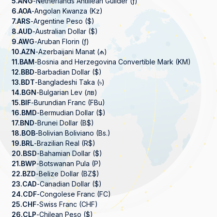
5.
ANG
-
Netherlands Antillean Guilder (ƒ)
6.
AOA
-
Angolan Kwanza (Kz)
7.
ARS
-
Argentine Peso ($)
8.
AUD
-
Australian Dollar ($)
9.
AWG
-
Aruban Florin (ƒ)
10.
AZN
-
Azerbaijani Manat (₼)
11.
BAM
-
Bosnia and Herzegovina Convertible Mark (KM)
12.
BBD
-
Barbadian Dollar ($)
13.
BDT
-
Bangladeshi Taka (৳)
14.
BGN
-
Bulgarian Lev (лв)
15.
BIF
-
Burundian Franc (FBu)
16.
BMD
-
Bermudian Dollar ($)
17.
BND
-
Brunei Dollar (B$)
18.
BOB
-
Bolivian Boliviano (Bs.)
19.
BRL
-
Brazilian Real (R$)
20.
BSD
-
Bahamian Dollar ($)
21.
BWP
-
Botswanan Pula (P)
22.
BZD
-
Belize Dollar (BZ$)
23.
CAD
-
Canadian Dollar ($)
24.
CDF
-
Congolese Franc (FC)
25.
CHF
-
Swiss Franc (CHF)
26.
CLP
-
Chilean Peso ($)