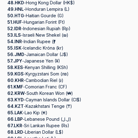
48.
HKD
-
Hong Kong Dollar (HK$)
49.
HNL
-
Honduran Lempira (L)
50.
HTG
-
Haitian Gourde (G)
51.
HUF
-
Hungarian Forint (Ft)
52.
IDR
-
Indonesian Rupiah (Rp)
53.
ILS
-
Israeli New Shekel (₪)
54.
INR
-
Indian Rupee (₹)
55.
ISK
-
Icelandic Króna (kr)
56.
JMD
-
Jamaican Dollar (J$)
57.
JPY
-
Japanese Yen (¥)
58.
KES
-
Kenyan Shilling (KSh)
59.
KGS
-
Kyrgyzstani Som (лв)
60.
KHR
-
Cambodian Riel (៛)
61.
KMF
-
Comorian Franc (CF)
62.
KRW
-
South Korean Won (₩)
63.
KYD
-
Cayman Islands Dollar (CI$)
64.
KZT
-
Kazakhstani Tenge (₸)
65.
LAK
-
Lao Kip (₭)
66.
LBP
-
Lebanese Pound (ل.ل)
67.
LKR
-
Sri Lankan Rupee (Rs)
68.
LRD
-
Liberian Dollar (L$)