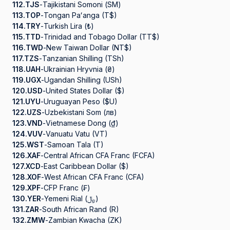
112.
TJS
-
Tajikistani Somoni (ЅМ)
113.
TOP
-
Tongan Paʻanga (T$)
114.
TRY
-
Turkish Lira (₺)
115.
TTD
-
Trinidad and Tobago Dollar (TT$)
116.
TWD
-
New Taiwan Dollar (NT$)
117.
TZS
-
Tanzanian Shilling (TSh)
118.
UAH
-
Ukrainian Hryvnia (₴)
119.
UGX
-
Ugandan Shilling (USh)
120.
USD
-
United States Dollar ($)
121.
UYU
-
Uruguayan Peso ($U)
122.
UZS
-
Uzbekistani Som (лв)
123.
VND
-
Vietnamese Dong (₫)
124.
VUV
-
Vanuatu Vatu (VT)
125.
WST
-
Samoan Tala (T)
126.
XAF
-
Central African CFA Franc (FCFA)
127.
XCD
-
East Caribbean Dollar ($)
128.
XOF
-
West African CFA Franc (CFA)
129.
XPF
-
CFP Franc (₣)
130.
YER
-
Yemeni Rial (﷼)
131.
ZAR
-
South African Rand (R)
132.
ZMW
-
Zambian Kwacha (ZK)