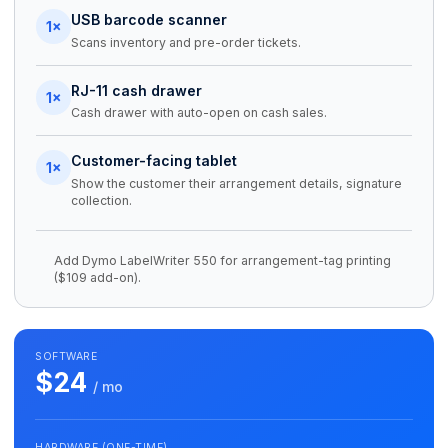
USB barcode scanner
1×
Scans inventory and pre-order tickets.
RJ-11 cash drawer
1×
Cash drawer with auto-open on cash sales.
Customer-facing tablet
1×
Show the customer their arrangement details, signature
collection.
Add Dymo LabelWriter 550 for arrangement-tag printing
($109 add-on).
SOFTWARE
$24
/ mo
HARDWARE (ONE-TIME)