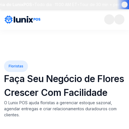
do LunixPOS
•
Todo dia · 11:00 AM ET
•
Tour de 30 min + perguntas ao
Floristas
Faça Seu Negócio de Flores
Crescer
Com Facilidade
O Lunix POS ajuda floristas a gerenciar estoque sazonal,
agendar entregas e criar relacionamentos duradouros com
clientes.