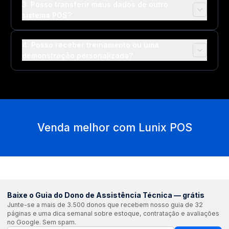
3. Posso transferir meus dados de outro
sistema POS?
4. Posso receber treinamento ou uma
demonstração personalizada?
Venda melhor com Lunix POS
Baixe o Guia do Dono de Assistência Técnica — grátis
Junte-se a mais de 3.500 donos que recebem nosso guia de 32
páginas e uma dica semanal sobre estoque, contratação e avaliações
no Google. Sem spam.