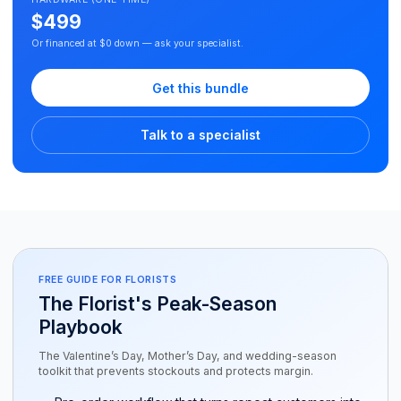
$499
Or financed at $0 down — ask your specialist.
Get this bundle
Talk to a specialist
FREE GUIDE FOR FLORISTS
The Florist's Peak-Season
Playbook
The Valentine’s Day, Mother’s Day, and wedding-season
toolkit that prevents stockouts and protects margin.