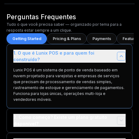
Perguntas Frequentes
Tudo o que você precisa saber — organizado por tema para a
resposta estar sempre a um clique.
Getting Started
Pricing & Plans
Payments
Features
1. O que é Lunix POS e para quem foi
construído?
Lunix POS é um sistema de ponto de venda baseado em
nuvem projetado para varejistas e empresas de serviços
que precisam de processamento de vendas simples,
rastreamento de estoque e gerenciamento de pagamentos.
Funciona para lojas únicas, operações multi-loja e
vendedores móveis.
2. Como começo? Existe um plano gratuito
disponível?