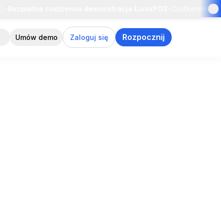
zpłatna codzienna demonstracja LunixPOS
•
Codziennie · 11:00 A
Rozpocznij
Umów demo
Zaloguj się