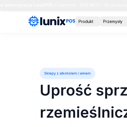
monstracja LunixPOS
•
Codziennie · 11:00 AM ET
•
30-minutowy prz
Produkt
Przemysły
Sklepy z alkoholem i winem
Uprość sprz
rzemieślnic