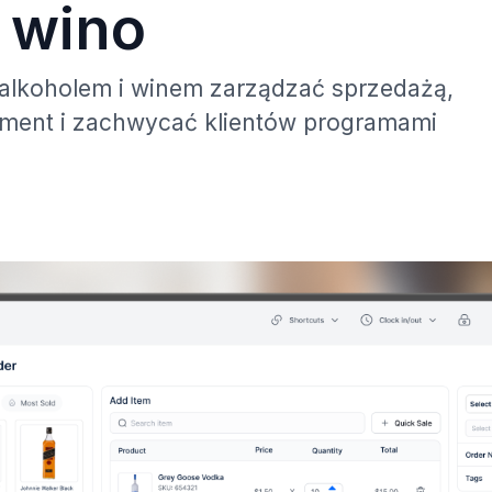
 wino
alkoholem i winem zarządzać sprzedażą,
tyment i zachwycać klientów programami