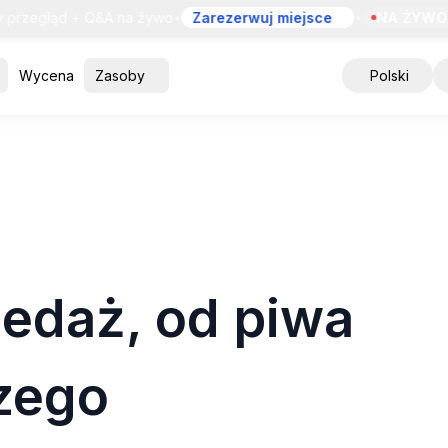
egląd + Q&A na żywo
•
Zarezerwuj miejsce
•
NA ŻYWO
•
Be
Wycena
Zasoby
Polski
edaż, od piwa
zego