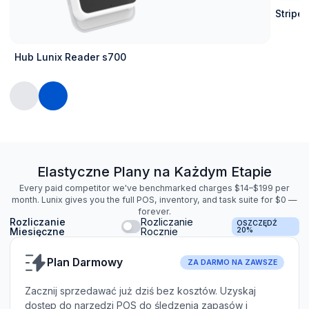
Stripe 
Hub Lunix Reader s700
Elastyczne Plany na Każdym Etapie
Every paid competitor we've benchmarked charges $14–$199 per
month. Lunix gives you the full POS, inventory, and task suite for $0 —
forever.
Rozliczanie
Rozliczanie
OSZCZĘDŹ
Miesięczne
Rocznie
20%
Plan Darmowy
ZA DARMO NA ZAWSZE
Zacznij sprzedawać już dziś bez kosztów. Uzyskaj
dostęp do narzędzi POS do śledzenia zapasów i