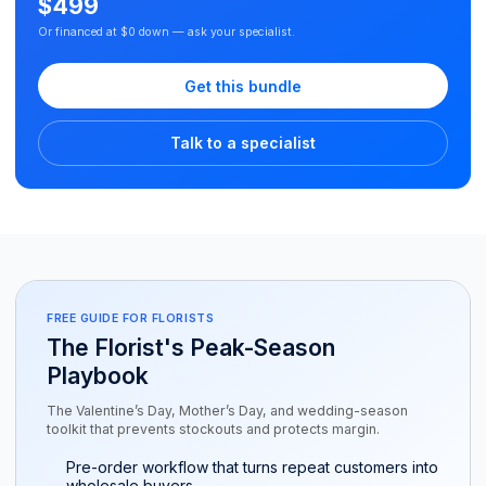
$499
Or financed at $0 down — ask your specialist.
Get this bundle
Talk to a specialist
FREE GUIDE FOR FLORISTS
The Florist's Peak-Season
Playbook
The Valentine’s Day, Mother’s Day, and wedding-season
toolkit that prevents stockouts and protects margin.
Pre-order workflow that turns repeat customers into
wholesale buyers