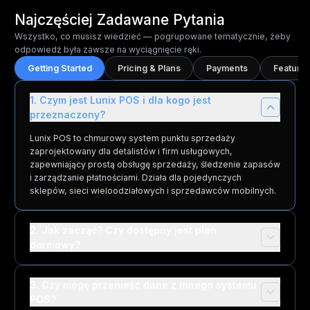
Najczęściej Zadawane Pytania
Wszystko, co musisz wiedzieć — pogrupowane tematycznie, żeby
odpowiedź była zawsze na wyciągnięcie ręki.
Getting Started
Pricing & Plans
Payments
Features
1. Czym jest Lunix POS i dla kogo jest
przeznaczony?
Lunix POS to chmurowy system punktu sprzedaży
zaprojektowany dla detalistów i firm usługowych,
zapewniający prostą obsługę sprzedaży, śledzenie zapasów
i zarządzanie płatnościami. Działa dla pojedynczych
sklepów, sieci wieloodziałowych i sprzedawców mobilnych.
2. Jak zacząć? Czy dostępny jest plan
darmowy?
3. Czy mogę przenieść dane z innego systemu
POS?