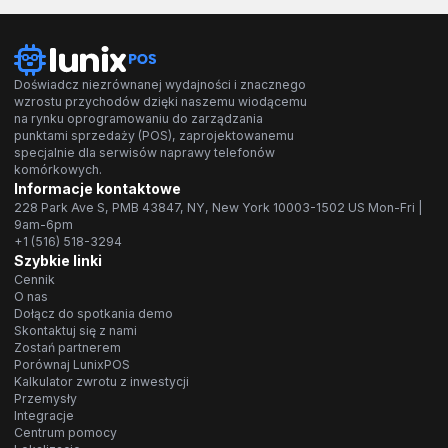
Doświadcz niezrównanej wydajności i znacznego
wzrostu przychodów dzięki naszemu wiodącemu
na rynku oprogramowaniu do zarządzania
punktami sprzedaży (POS), zaprojektowanemu
specjalnie dla serwisów naprawy telefonów
komórkowych.
Informacje kontaktowe
228 Park Ave S, PMB 43847, NY, New York 10003-1502 US Mon-Fri |
9am-6pm
+1 (516) 518-3294
Szybkie linki
Cennik
O nas
Dołącz do spotkania demo
Skontaktuj się z nami
Zostań partnerem
Porównaj LunixPOS
Kalkulator zwrotu z inwestycji
Przemysły
Integracje
Centrum pomocy