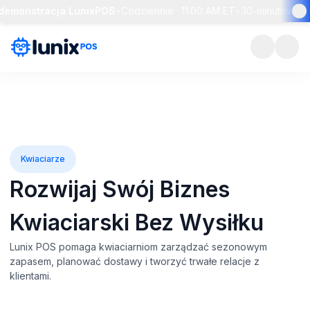
onstracja LunixPOS
•
Codziennie · 11:00 AM ET
•
30-minutowy przeg
Kwiaciarze
Rozwijaj Swój Biznes
Kwiaciarski
Bez Wysiłku
Lunix POS pomaga kwiaciarniom zarządzać sezonowym
zapasem, planować dostawy i tworzyć trwałe relacje z
klientami.