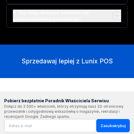
4. Czy mogę otrzymać szkolenie lub
spersonalizowaną prezentację?
Sprzedawaj lepiej z Lunix POS
Pobierz bezpłatnie Poradnik Właściciela Serwisu
Dołącz do 3 500+ właścicieli, którzy otrzymują nasz 32-stronicowy
przewodnik i cotygodniową wskazówkę o magazynie, rekrutacji i
recenzjach Google. Żadnego spamu.
Zasubskrybuj