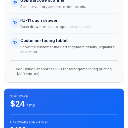
USB barcode scanner
1×
Scans inventory and pre-order tickets.
RJ-11 cash drawer
1×
Cash drawer with auto-open on cash sales.
Customer-facing tablet
1×
Show the customer their arrangement details, signature
collection.
Add Dymo LabelWriter 550 for arrangement-tag printing
($109 add-on).
SOFTWARE
$24
/ mo
HARDWARE (ONE-TIME)