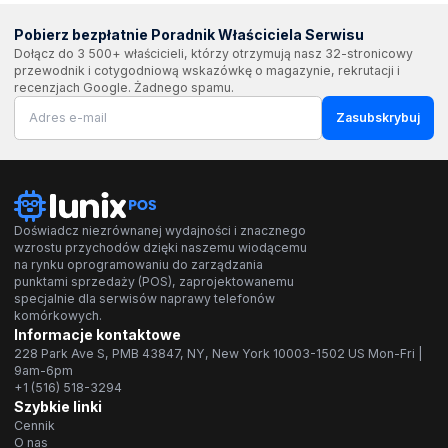
Pobierz bezpłatnie Poradnik Właściciela Serwisu
Dołącz do 3 500+ właścicieli, którzy otrzymują nasz 32-stronicowy
przewodnik i cotygodniową wskazówkę o magazynie, rekrutacji i
recenzjach Google. Żadnego spamu.
Zasubskrybuj
Doświadcz niezrównanej wydajności i znacznego
wzrostu przychodów dzięki naszemu wiodącemu
na rynku oprogramowaniu do zarządzania
punktami sprzedaży (POS), zaprojektowanemu
specjalnie dla serwisów naprawy telefonów
komórkowych.
Informacje kontaktowe
228 Park Ave S, PMB 43847, NY, New York 10003-1502 US Mon-Fri |
9am-6pm
+1 (516) 518-3294
Szybkie linki
Cennik
O nas