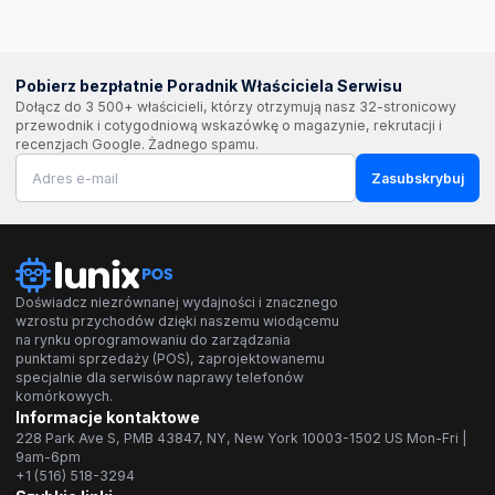
Pobierz bezpłatnie Poradnik Właściciela Serwisu
Dołącz do 3 500+ właścicieli, którzy otrzymują nasz 32-stronicowy
przewodnik i cotygodniową wskazówkę o magazynie, rekrutacji i
recenzjach Google. Żadnego spamu.
Zasubskrybuj
Doświadcz niezrównanej wydajności i znacznego
wzrostu przychodów dzięki naszemu wiodącemu
na rynku oprogramowaniu do zarządzania
punktami sprzedaży (POS), zaprojektowanemu
specjalnie dla serwisów naprawy telefonów
komórkowych.
Informacje kontaktowe
228 Park Ave S, PMB 43847, NY, New York 10003-1502 US Mon-Fri |
9am-6pm
+1 (516) 518-3294