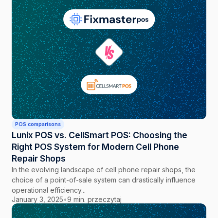
POS comparisons
Lunix POS vs. CellSmart POS: Choosing the
Right POS System for Modern Cell Phone
Repair Shops
In the evolving landscape of cell phone repair shops, the
choice of a point-of-sale system can drastically influence
operational efficiency...
January 3, 2025
•
9 min. przeczytaj