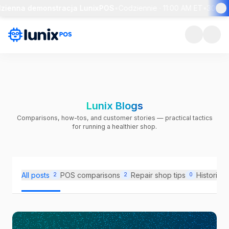
zienna demonstracja LunixPOS
•
Codziennie · 11:00 AM ET
•
30-min
Lunix Blogs
Comparisons, how-tos, and customer stories — practical tactics
for running a healthier shop.
All posts
POS comparisons
Repair shop tips
Historie k
2
2
0