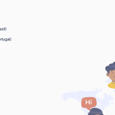
zil)
rtugal)