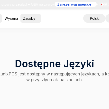
towy przegląd + Q&A na żywo
•
Zarezerwuj miejsce
•
NA Ż
Wycena
Zasoby
Polski
Dostępne Języki
 LunixPOS jest dostępny w następujących językach, a k
w przyszłych aktualizacjach.