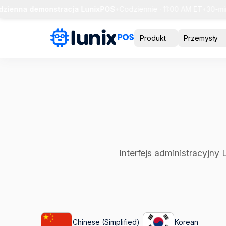
ienna demonstracja LunixPOS
•
Codziennie · 11:00 AM ET
•
30-minu
Produkt
Przemysły
Interfejs administracyjny
Chinese (Simplified)
Korean