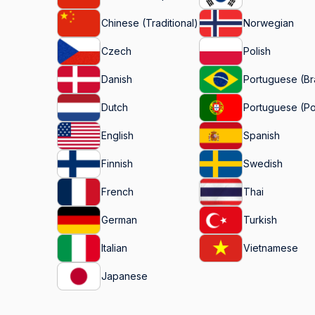
Chinese (Traditional)
Norwegian
Czech
Polish
Danish
Portuguese (Bra
Dutch
Portuguese (Po
English
Spanish
Finnish
Swedish
French
Thai
German
Turkish
Italian
Vietnamese
Japanese