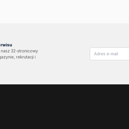
erwisu
ą nasz 32-stronicowy
ynie, rekrutacji i