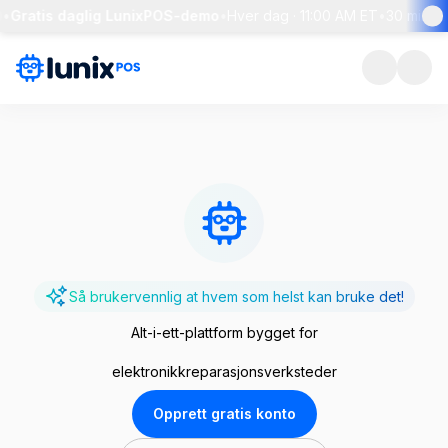
tis daglig LunixPOS-demo
•
Hver dag · 11:00 AM ET
•
30 minutters g
Så brukervennlig at hvem som helst kan bruke det!
Alt-i-ett-plattform bygget for
elektronikkreparasjonsverksteder
Opprett gratis konto