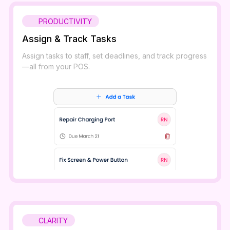
PRODUCTIVITY
Assign & Track Tasks
Assign tasks to staff, set deadlines, and track progress
—all from your POS.
CLARITY